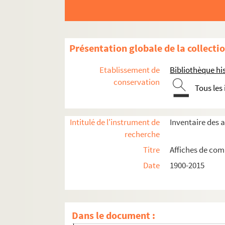
4-AFF-005080. Compagnie André Tahon
Compagnie Apremont Musithéa
Compagnie Artimon
Présentation globale de la collecti
Compagnie Bagages de sable
Etablissement de
Bibliothèque his
Compagnie du Bélouga
conservation
Tous les
Compagnie Bernard d'Ortega
Compagnie Bernard Wentzel
Intitulé de l'instrument de
Inventaire des 
Compagnie du Bois lacté
recherche
Compagnie du Bredin
Titre
Affiches de comp
La Compagnie buissonnière
Date
1900-2015
Compagnie Claude Confortès
Compagnie de la Colombe
Compagnie théâtrale Le Connétable
Dans le document :
Compagnie Coulisse et Piston