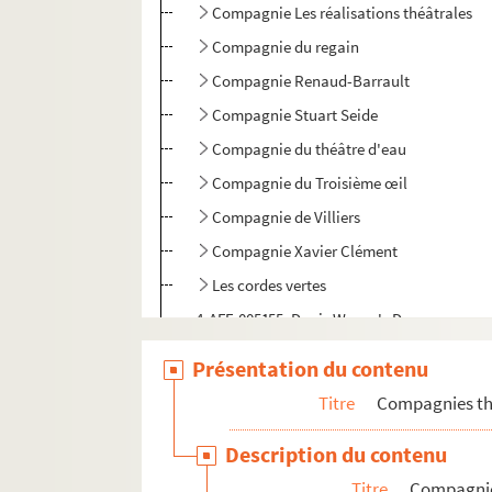
Compagnie Les réalisations théâtrales
Compagnie du regain
Compagnie Renaud-Barrault
Compagnie Stuart Seide
Compagnie du théâtre d'eau
Compagnie du Troisième œil
Compagnie de Villiers
Compagnie Xavier Clément
Les cordes vertes
4-AFF-005155. Denis Wayne's Dancers
Ensemble officiel de la République démo
Présentation du contenu
Les Fédérés
Titre
Compagnies thé
Grand ballet de Tahiti
Description du contenu
GRAT. Compagnie Jean-Louis Hourdin
Titre
Compagnie
Groupe de recherche artistique Education 