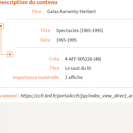
Description du contenu
bault
Titre
Galas Karsenty-Herbert
Titre
Spectacles (1965-1995)
Date
1965-1995
Cote
4-AFF-005226-(48)
Titre
Le saut du lit
Importance matérielle
1 affiche
ocument :
https://ccfr.bnf.fr/portailccfr/jsp/index_view_dire