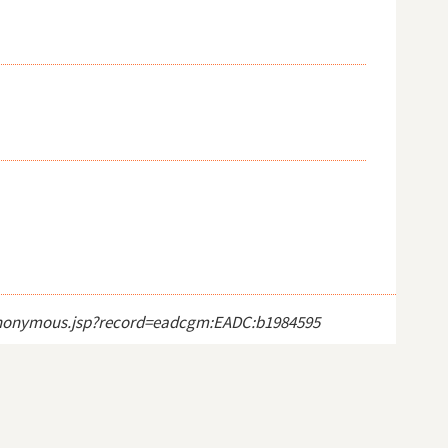
ct_anonymous.jsp?record=eadcgm:EADC:b1984595