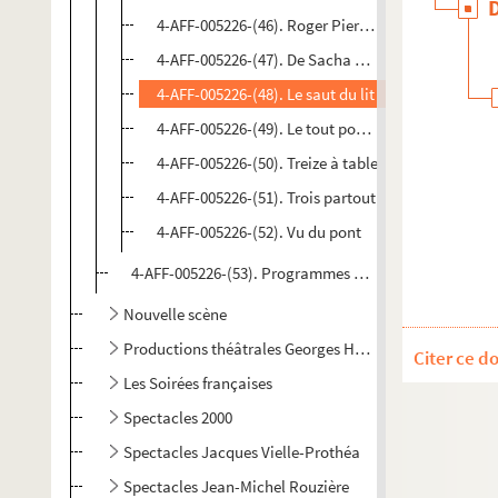
4-AFF-005226-(46). Roger Pierre et Jean-Marc Thi
4-AFF-005226-(47). De Sacha à Guitry
4-AFF-005226-(48). Le saut du lit
4-AFF-005226-(49). Le tout pour le tout
4-AFF-005226-(50). Treize à table
4-AFF-005226-(51). Trois partout
4-AFF-005226-(52). Vu du pont
4-AFF-005226-(53). Programmes et divers
Nouvelle scène
Productions théâtrales Georges Herbert
Citer ce d
Les Soirées françaises
Spectacles 2000
Spectacles Jacques Vielle-Prothéa
Spectacles Jean-Michel Rouzière