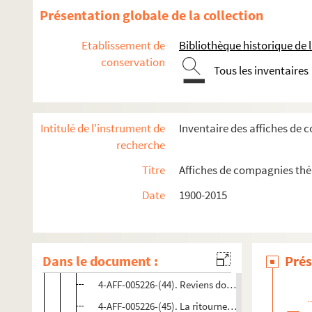
4-AFF-005226-(33). Les jumeaux
Présentation globale de la collection
4-AFF-005226-(34). Mabille perd la boule
Etablissement de
Bibliothèque historique de la
4-AFF-005226-(35). Marcel Marceau
conservation
4-AFF-005226-(36). Même heure l'année prochaine
Tous les inventaires
4-AFF-005226-(37). Monsieur Amédée
4-AFF-005226-(38). Le moulin de la Galette
Intitulé de l'instrument de
Inventaire des affiches de 
4-AFF-005226-(15). Ne coupez pas les arbres
recherche
4-AFF-005226-(39). Nina
Titre
Affiches de compagnies théât
4-AFF-005226-(40). Noix de coco
Date
1900-2015
4-AFF-005226-(41). L'oreille en coin
4-AFF-005226-(42). Le pont japonais
4-AFF-005226-(43). La présidente
Dans le document :
Prés
4-AFF-005226-(59). Quoat-quoat
4-AFF-005226-(44). Reviens dormir à l'Élysée
4-AFF-005226-(45). La ritournelle