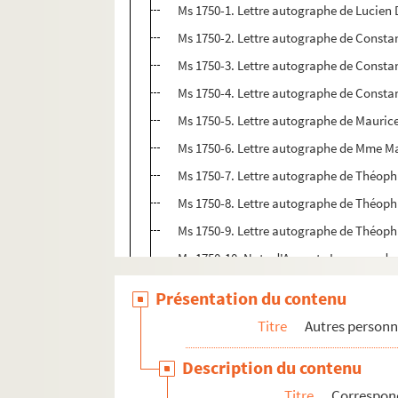
Ms 1750-1. Lettre autographe de Lucien 
Ms 1750-2. Lettre autographe de Constant
Ms 1750-3. Lettre autographe de Constant 
Ms 1750-4. Lettre autographe de Constant
Ms 1750-5. Lettre autographe de Maurice 
Ms 1750-6. Lettre autographe de Mme Ma
Ms 1750-7. Lettre autographe de Théophi
Ms 1750-8. Lettre autographe de Théophi
Ms 1750-9. Lettre autographe de Théophi
Ms 1750-10. Note d'Auguste Lacaussade à 
Ms 1750-11. Lettre autographe d'Alfred R
Présentation du contenu
Ms 1750-12. Lettre autographe d'Alfred R
Titre
Autres personn
Ms 1750-14. Lettre autographe d'André-
Description du contenu
Ms 1750-15 à Ms 1750-26. Lettres aut
Titre
Correspond
Ms 1750-27. Lettre autographe de M. Dure