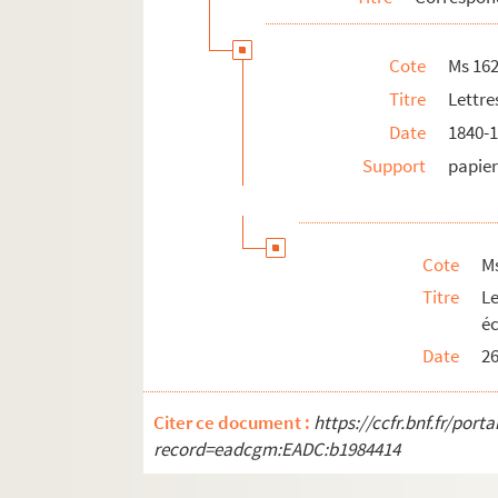
Ms 1750-28 à Ms 1750-40. Lettres aut
Cote
Ms 16
Ms 1750-43. Lettre autographe d'Armand
Titre
Lettre
Ms 1750-44. Lettre autographe d'Aimé C
Date
1840-
Ms 1750-45. Lettre dactylographiée signé
Support
papie
Ms 1750-55. Carte postale de G. Cottrau
Ms 1750-73. Lettre autographe d'Henri Mar
Ms 1750-74. Lettre autographe de Cozett
Cote
M
Ms 1750-76. Lettre autographe de Ximénès
Titre
L
Ms 1750-77. Lettre autographe de Ximénès
éc
Ms 1750-77 bis. Copie dactylographiée d
Date
2
Ms 1750-78. Lettre autographe de Ximénès
Ms 1750-78 bis. Copie dactylographiée d
Citer ce document :
https://ccfr.bnf.fr/por
Ms 1750-79. Lettre autographe de Ximénè
record=eadcgm:EADC:b1984414
Ms 1750-80. Lettre autographe de Garnie