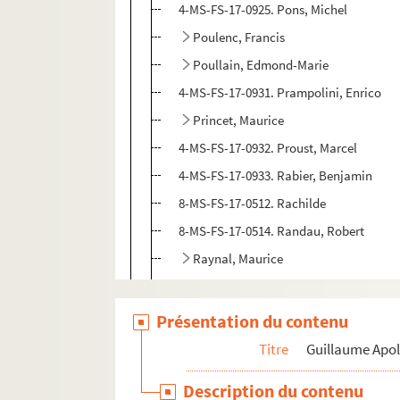
4-MS-FS-17-0925. Pons, Michel
Poulenc, Francis
Poullain, Edmond-Marie
4-MS-FS-17-0931. Prampolini, Enrico
Princet, Maurice
4-MS-FS-17-0932. Proust, Marcel
4-MS-FS-17-0933. Rabier, Benjamin
8-MS-FS-17-0512. Rachilde
8-MS-FS-17-0514. Randau, Robert
Raynal, Maurice
8-MS-FS-17-0515. Raynaud, Ernest
8-MS-FS-17-0516. Reboux, Paul
Présentation du contenu
Reeves, Harrison
Titre
Guillaume Apol
4-MS-FS-17-0938. Régismanset, Charles
Description du contenu
8-MS-FS-17-0517. Remacle, Adrien