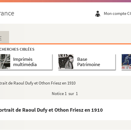
rance
Mon compte C
E
CHERCHES CIBLÉES
Imprimés
Base
multimédia
Patrimoine
rait de Raoul Dufy et Othon Friesz en 1910
Notice
1 sur 1
h, premier jet d'une ode triomphale
rtrait de Raoul Dufy et Othon Friesz en 1910
 Salon d'automne",
A travers la quinzaine
, 25 octobre 1909