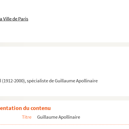
 Ville de Paris
 1913
(1912-2000), spécialiste de Guillaume Apollinaire
entation du contenu
Titre
Guillaume Apollinaire
 Fleuret
ait de Raoul Dufy et Othon Friesz en 1910