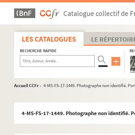
Delaunay, Robert
Catalogue collectif de F
Delaunay, Sonia
8-MS-FS-17-0327. Delormel, Henri
4-MS-FS-17-0720. Delza, Mona
LES CATALOGUES
LE RÉPERTOIR
4-MS-FS-17-0721. Demeure, Fernand
RECHERCHE RAPIDE
RE
Deniker, Nicolas
8-MS-FS-17-0328. Depaquit, Jules
Derain, André
4-MS-FS-17-0726. Derème, Tristan
Accueil CCFr
4-MS-FS-17-1449. Photographe non identifié. Port
>
Dermée, Paul
8-MS-FS-17-0331. Descaves, Lucien
8-MS-FS-17-0332. Gaston Deschamps.
A Fernand Greg
4-MS-FS-17-1449. Photographe non identifié. Po
8-MS-FS-17-0333. Georges Desvallières. "Notes sur le
4-MS-FS-17-0728. Deubel, Léon