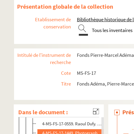
8-MS-FS-17-0334. Déverin, Edouard
Présentation globale de la collection
4-MS-FS-17-0730. Diaghilev, Serge
Etablissement de
Bibliothèque historique de la
8-MS-FS-17-0335. Diaz, Monnette
conservation
4-MS-FS-17-0731. Diraison-Seylor, Olivier
Tous les inventaires
Diriks, Edvard
Divoire, Fernand
Intitulé de l'instrument de
Fonds Pierre-Marcel Adéma
4-MS-FS-17-0734. Döblin, Alfred
recherche
4-MS-FS-17-0735. Dorgelès, Roland
Cote
MS-FS-17
4-MS-FS-17-1174. A. Dorian.
La guerre des deux rives
,
Titre
Fonds Adéma, Pierre-Marcel 
8-MS-FS-17-0351. Drouot, Paul
Dubois, Jeanne et Maria
4-MS-FS-17-0736. Duchamp, Marcel
Dans le document :
Prés
Dufy, Raoul
4-MS-FS-17-0559. Raoul Dufy. Portrait de Fernand
4-MS-FS-17-1449. Photographe non identifié. Portr