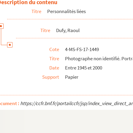
Description du contenu
Titre
Personnalités liées
Titre
Dufy, Raoul
Cote
4-MS-FS-17-1449
Titre
Photographe non identifié. Portr
Date
Entre 1945 et 2000
Support
Papier
ocument :
https://ccfr.bnf.fr/portailccfr/jsp/index_view_dire