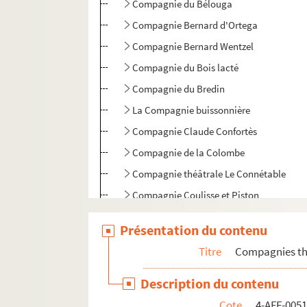
Compagnie du Bélouga
Compagnie Bernard d'Ortega
Compagnie Bernard Wentzel
Compagnie du Bois lacté
Compagnie du Bredin
La Compagnie buissonnière
Compagnie Claude Confortès
Compagnie de la Colombe
Compagnie théâtrale Le Connétable
Compagnie Coulisse et Piston
Compagnie L'écho… est fort
Présentation du contenu
Compagnie Edwige Feuillère
Titre
Compagnies thé
Compagnie des Filles de joie
Compagnie Fulgurance
Description du contenu
Compagnie Jean-Pierre Andréani
Cote
4-AFF-005