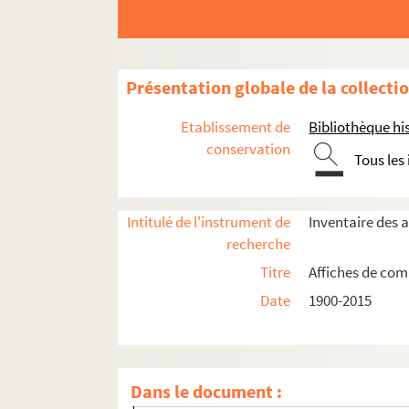
Présentation globale de la collecti
Etablissement de
Bibliothèque his
conservation
Tous les
Intitulé de l'instrument de
Inventaire des 
recherche
Compagnies théâtrales et cirques
Titre
Affiches de comp
Les amis de la Gaité
Date
1900-2015
Arguia Théâtre
Association artistique Constantin Stanisl
4-AFF-005149. Ballet de Corée
Dans le document :
4-AFF-005152. Ballet national populaire de 