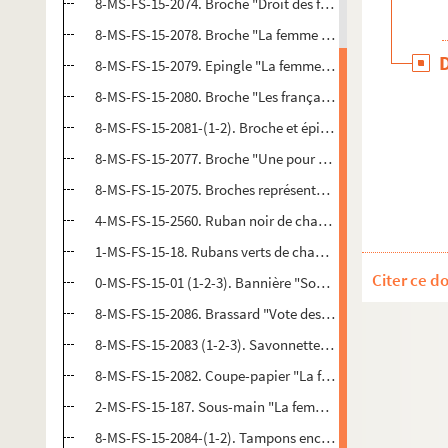
8-MS-FS-15-2074. Broche "Droit des femmes égalité justic
8-MS-FS-15-2078. Broche "La femme doit voter"
8-MS-FS-15-2079. Epingle "La femme doit voter"
8-MS-FS-15-2080. Broche "Les françaises veulent voter"
8-MS-FS-15-2081-(1-2). Broche et épingle "Jus suffragii"
8-MS-FS-15-2077. Broche "Une pour toutes, toutes pour u
8-MS-FS-15-2075. Broches représentant une main de femm
4-MS-FS-15-2560. Ruban noir de chapeau "La femme doit 
1-MS-FS-15-18. Rubans verts de chapeau "La femme veut 
Citer ce d
0-MS-FS-15-01 (1-2-3). Bannière "Société le suffrage des
8-MS-FS-15-2086. Brassard "Vote des femmes Le Journal 
8-MS-FS-15-2083 (1-2-3). Savonnette "La femme paie l'im
8-MS-FS-15-2082. Coupe-papier "La femme doit voter"
2-MS-FS-15-187. Sous-main "La femme doit voter"
8-MS-FS-15-2084-(1-2). Tampons encreurs "Société Le su