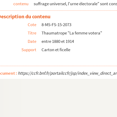
e"
contenu
suffrage universel, l'urne électorale" sont c
Description du contenu
Cote
8-MS-FS-15-2073
Titre
Thaumatrope "La femme votera"
Date
entre 1880 et 1914
ne"
Support
Carton et ficelle
e dans une urne électorale
voter"
voter"
ocument :
https://ccfr.bnf.fr/portailccfr/jsp/index_view_dire
 femmes"
comité"
pôt la femme doit voter"
ffrage des femmes"