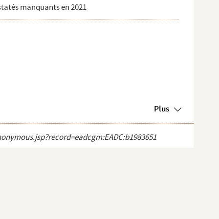
onstatés manquants en 2021
Plus
ct_anonymous.jsp?record=eadcgm:EADC:b1983651