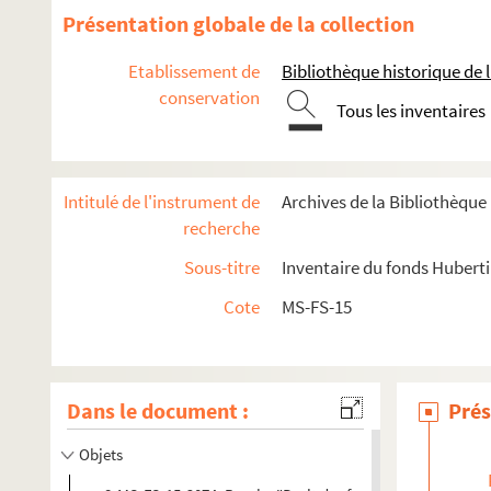
Présentation globale de la collection
Etablissement de
Bibliothèque historique de la
conservation
Tous les inventaires
Intitulé de l'instrument de
Archives de la Bibliothèqu
recherche
Sous-titre
Inventaire du fonds Huberti
Cote
MS-FS-15
Écrits
Notes et documentation
Correspondance
Dans le document :
Prés
Papiers personnels
Objets