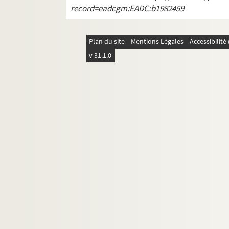
4-AFF-002559-(164). Rui Horta. S
record=eadcgm:EADC:b1982459
4-AFF-002559-(165). Le sacre d'A
4-AFF-002559-(166). Safri duo; K
Plan du site
Mentions Légales
Accessibilit
4-AFF-002559-(167). Salif Keita
v 31.1.0
4-AFF-002559-(168). Sanjay Sub
4-AFF-002559-(169). Sankai Juk
4-AFF-002559-(170). La savetière
4-AFF-002559-(171). Shahid Parve
4-AFF-002559-(172). Shivkumar S
4-AFF-002559-(173). Sidonie Ro
4-AFF-002559-(174). Le silence d
4-AFF-002559-(175). Slastic
4-AFF-002559-(176). Sœur Marie
4-AFF-002559-(177). Sonia Wiede
4-AFF-002559-(178). Susan Buirg