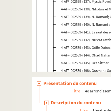
4-AFF-002559-(137). Mystic Revela
4-AFF-002559-(138). Nikolais et
4-AFF-002559-(139). N. Ramani;
4-AFF-002559-(140). N. Ramani ;
4-AFF-002559-(141). La nuit des r
4-AFF-002559-(142). Nusrat Fateh
4-AFF-002559-(143). Odile Dubo
4-AFF-002559-(144). Ohad Naha
4-AFF-002559-(145). Ora Sittner
4-AFF-002559-(198). Ousmane Sa
4-AFF-002559-(201). Paco Dècina
Présentation du contenu
4-AFF-002559-(146). Padma Talw
Titre
4e arrondisse
4-AFF-002559-(147). Pandit Ajoy 
4-AFF-002559-(148). Paolo Conte
Description du contenu
4-AFF-002559-(149). Patricia Lai
Titre
Théâtre de 