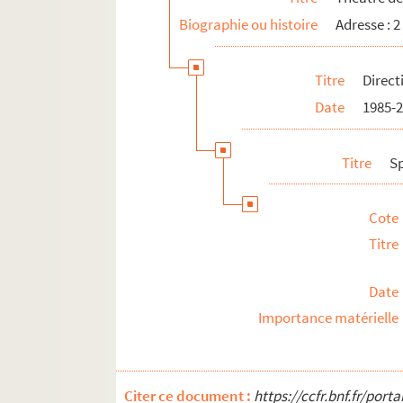
4-AFF-002559-(150). Petru Guelfu
Biographie ou histoire
Adresse : 
4-AFF-002559-(151). Philippe D
4-AFF-002559-(152). Philippe Gen
Titre
Direct
4-AFF-002559-(153). Pierre Dous
Date
1985-
4-AFF-002559-(154). Pina Bausch
4-AFF-002559-(155). Le procès
Titre
S
4-AFF-002559-(156). Rajan et Sa
4-AFF-002559-(157). Le régent
Cote
Titre
4-AFF-002559-(158). Régine Chopi
4-AFF-002559-(159). Le retour au
Date
4-AFF-002559-(160). Richard Des
Importance matérielle
4-AFF-002559-(161). Roberto Zu
4-AFF-002559-(162). Romain Didi
4-AFF-002559-(163). Ross Daly e
Citer ce document :
https://ccfr.bnf.fr/por