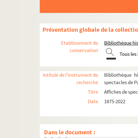
4-AFF-002559-(108). Lluis Llach
4-AFF-002559-(109). Loufti Bouch
4-AFF-002559-(110). L. Subrâma
Présentation globale de la collecti
4-AFF-002559-(111). Lucinda C
4-AFF-002559-(112). Lyon Opera 
Etablissement de
Bibliothèque his
4-AFF-002559-(113). Madredeus
conservation
Tous les
4-AFF-002559-(114). Maguy Marin
4-AFF-002559-(115). Mama Béa
Intitulé de l'instrument de
Bibliothèque hi
4-AFF-002559-(116). Maria Bethâ
recherche
spectacles de Pa
4-AFF-002559-(117). Maria del M
Titre
Affiches de spec
4-AFF-002559-(118). Mari Boine 
Date
1875-2022
4-AFF-002559-(119). Marie-Clair
4-AFF-002559-(120). Marielle No
4-AFF-002559-(121). Marion de 
Dans le document :
4-AFF-002559-(122). Márta Sebes