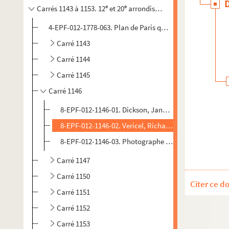
e
e
Carrés 1143 à 1153. 12
et 20
arrondissements
4-EPF-012-1778-063. Plan de Paris quadrillé pour le concou
Carré 1143
Carré 1144
Carré 1145
Carré 1146
8-EPF-012-1146-01. Dickson, Jane (photographe). Ép
8-EPF-012-1146-02. Vericel, Richard (photographe). 
8-EPF-012-1146-03. Photographe non identifié. Épreu
Carré 1147
Carré 1150
Citer ce d
Carré 1151
Carré 1152
Carré 1153