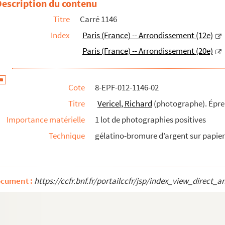
Description du contenu
Titre
Carré 1146
rs : feuille 63, carrés 1143 à 1153
Index
Paris (France) -- Arrondissement (12e)
Paris (France) -- Arrondissement (20e)
Cote
8-EPF-012-1146-02
Titre
Vericel, Richard
(photographe). Épr
reuves
Importance matérielle
1 lot de photographies positives
Épreuves
Technique
gélatino-bromure d’argent sur papier 
ves
ocument :
https://ccfr.bnf.fr/portailccfr/jsp/index_view_dire