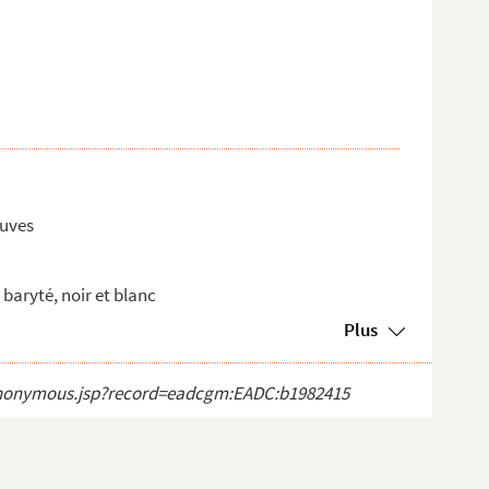
euves
baryté, noir et blanc
Plus
ct_anonymous.jsp?record=eadcgm:EADC:b1982415