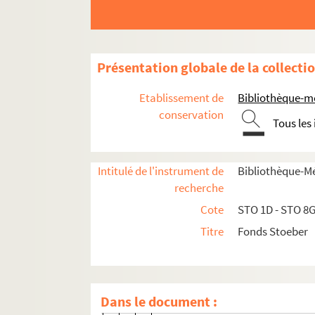
Mallinckrodt, G.
Malten
von Maltzahn, Wendelin
Présentation globale de la collecti
Mangold, J.
Mannhard, W., Dr.
Etablissement de
Bibliothèque-m
von Manteuffel
conservation
Tous les
Marget, J. Emil
Martin, Ernst
Intitulé de l'instrument de
Bibliothèque-M
Martin, N.
recherche
Matthieu, S.
Cote
STO 1D - STO 8
Matthis, E.
Titre
Fonds Stoeber
May, Fr.
Mehl, Charles
Mégnin, Paul
Dans le document :
Meininger, Ernest