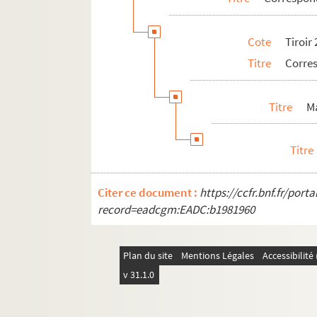
Cote
Tiroir
Titre
Corres
Titre
M
Titre
Citer ce document :
https://ccfr.bnf.fr/por
record=eadcgm:EADC:b1981960
Plan du site
Mentions Légales
Accessibilit
v 31.1.0