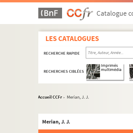
I-J
Catalogue co
K.a
K.b
Ma-Me
LES CATALOGUES
1 liste manuscrite de correspon
Macé, Jean
RECHERCHE RAPIDE
Maeder (pasteur)
Imprimés
Maeder, Alb[ert]
multimédia
RECHERCHES CIBLÉES
Matter
Mähly, Dr.
Accueil CCFr
Merian, J. J.
Magasin pittoresque (Paris)
>
Maier
Mayer, Dr.
Merian, J. J.
Maire