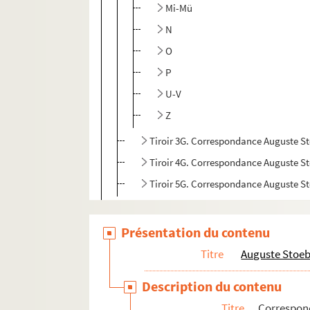
Mi-Mü
N
O
P
U-V
Z
Tiroir 3G. Correspondance Auguste S
Tiroir 4G. Correspondance Auguste S
Tiroir 5G. Correspondance Auguste S
Manuscrits et imprimés
Présentation du contenu
Adolphe Stoeber
Titre
Auguste Stoe
Descendants Stoeber
Description du contenu
Titre
Correspo