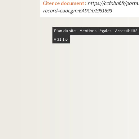
Citer ce document :
https://ccfr.bnf.fr/por
record=eadcgm:EADC:b1981893
Plan du site
Mentions Légales
Accessibilit
v 31.1.0