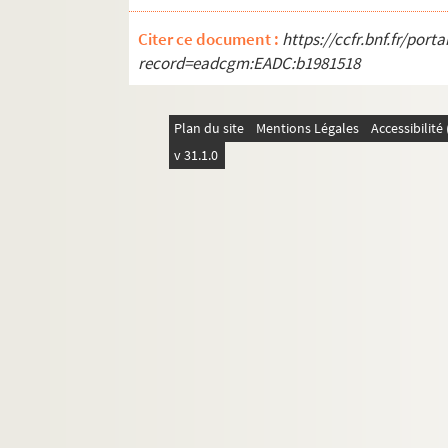
Ms 1620-6-682. Lettre sans date
Citer ce document :
https://ccfr.bnf.fr/por
Ms 1620-6-683. Lettre vraisemblable
record=eadcgm:EADC:b1981518
Ms 1620-6-684 à Ms 1620-6-687-3. Lett
Ms 1620-6-688 à Ms 1620-6-779. Lettre
Plan du site
Mentions Légales
Accessibilit
Ms 1620-6-780 à Ms 1620-780-1. Lettr
v 31.1.0
Ms 1709. Lettres de Marceline Desbordes-
Ms 1730. Lettre à Alexandre Dumas datée du 
Ms 1731. Lettres autographes reliées en 
Ms 1732. Lettres autographes à Léonie d'Er
Ms 1733. Lettre autographe au peintre Dupav
Ms 1734. Lettres autographes à Sylvain B
Lettres reçues par Marceline de divers corre