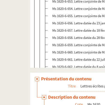
Ms 1620-6-653. Lettre conjointe de Ma
Ms 1620-6-654. Lettre conjointe de M
Ms 1620-6-655. Lettre conjointe de M
Ms 1620-6-656. Lettre datée du 23 jan
Ms 1620-6-657. Lettre datée du 18 fév
Ms 1620-6-658. Lettre datée du 28 fé
Ms 1620-6-659. Lettre conjointe de Ma
Ms 1620-6-660. Lettre conjointe de M
Ms 1620-6-661. Lettre datée du 22 juil
Ms 1620-6-662. Lettre datée du 8 aoû
Ms 1620-6-663. Lettre conjointe de Ma
Présentation du contenu
Ms 1620-6-664. Lettre datée du 12 se
Titre
Lettres écrites
Ms 1620-6-665. Lettre datée du 9 sept
Ms 1620-6-666. Lettre datée du 20 juil
Description du contenu
Ms 1620-6-667. Lettre conjointe de 
Cote
Ms 1620