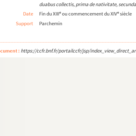
duabus collectis, prima de nativitate, secund
erit missa matutinalis de nativitate, cum duabus collecti...
e
e
Date
Fin du XIII
ou commencement du XIV
siècle
Support
Parchemin
e Sans
r et le second livre de sentences de Pierre Lombard
ocument :
https://ccfr.bnf.fr/portailccfr/jsp/index_view_dire