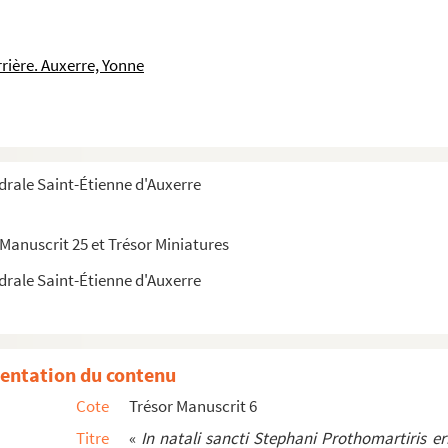
rière. Auxerre, Yonne
drale Saint-Étienne d'Auxerre
 Manuscrit 25 et Trésor Miniatures
drale Saint-Étienne d'Auxerre
nes de la Résurrection
rds qui chantent ses louanges
entation du contenu
et commentaires
Cote
Trésor Manuscrit 6
 les psaumes de Saint Augustin
Titre
«
In natali sancti Stephani Prothomartiris er