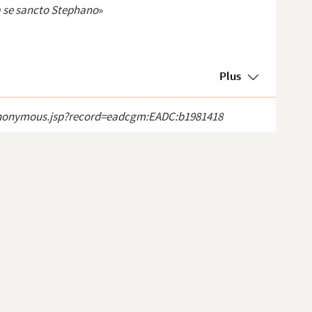
a se sancto Stephano
»
Plus
ct_anonymous.jsp?record=eadcgm:EADC:b1981418