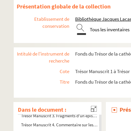
Présentation globale de la collection
Etablissement de
Bibliothèque Jacques Lacar
conservation
Tous les inventaires
Intitulé de l'instrument de
Fonds du Trésor de la cathé
recherche
Cote
Trésor Manuscrit 1 à Trésor
Titre
Fonds du Trésor de la cathé
Trésor Manuscrit 1. La Crucifixion, Scènes de la Passion, Scè
Trésor Manuscrit 2. Le Christ glorieux, entouré des 24 vieilla
Dans le document :
Prés
Trésor Manuscrit 3. Fragments d'un épistolaire avec gloses 
Trésor Manuscrit 4. Commentaire sur