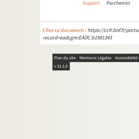
Support
Parchemin
Citer ce document :
https://ccfr.bnf.fr/por
record=eadcgm:EADC:b1981343
Plan du site
Mentions Légales
Accessibilit
v 31.1.0