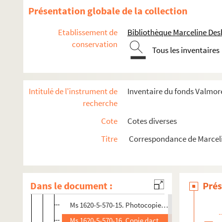
Ms 1620-5-570-2. Photocopie d'une lettre datée du
Présentation globale de la collection
Ms 1620-5-570-3. Photocopie de la lettre datée d
Etablissement de
Bibliothèque Marceline De
Ms 1620-5-570-4. Photocopie d'une lettre datée du
conservation
Tous les inventaires
Ms 1620-5-570-5. Photocopie d'une lettre datée du
Ms 1620-5-570-6. Photocopie d'une lettre datée du 
Ms 1620-5-570-7. Photocopie d'une lettre datée du
Intitulé de l'instrument de
Inventaire du fonds Valmore
Ms 1620-5-570-8. Photocopie d'une lettre datée du 
recherche
Ms 1620-5-570-9. Photocopie d'une lettre datée du 
Cote
Cotes diverses
Ms 1620-5-570-10. Photocopie d'une lettre datée du
Titre
Correspondance de Marcel
Ms 1620-5-570-11. Photocopie d'une lettre datée du
Ms 1620-5-570-12. Photocopie d'une lettre datée d
Ms 1620-5-570-13. Photocopie d'une lettre datée d
Dans le document :
Prés
Ms 1620-5-570-14. Photocopie d'une lettre datée d
Ms 1620-5-570-15. Photocopie d'une lettre datée d
Ms 1620-5-570-16. Copie dactylographié d'une lett