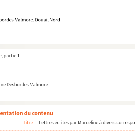
 1er mars 1826 et écrite de Bordeaux
u 30 décembre 1826
sbordes-Valmore. Douai, Nord
 27 décembre 1827 et écrite de Lyon
 13 mai 1828 et écrite de Lyon
25 juin 1828 et écrite de Lyon
 29 décembre 1828 et écrite de Lyon
, partie 1
8 janvier 1830 et écrite de Lyon
28 avril 1831 et écrite de Lyon
 1er juillet 1843
ine Desbordes-Valmore
 17 mai 1845 et écrite de Paris
u 30 novembre 1845 et écrite de Paris
u 30 septembre 1846 et écrite de Paris
entation du contenu
u 9 décembre 1846 et écrite de Paris
Titre
Lettres écrites par Marceline à divers corres
u 11 septembre 1847 et écrite de Paris
re datée du 27 décembre 1834 et écrite de Lyon