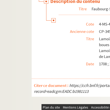
Description du contenu
Titre
Faubourg-
Cote
4-MS-
Ancienne cote
CP-34
Titre
Lamoi
boues
Lamoig
de Lam
Date
1708 ;
Citer ce document :
https://ccfr.bnf.fr/por
record=eadcgm:EADC:b1981113
Plan du site
Mentions Légales
Accessibilit