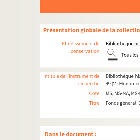
4-MS-FG-00116. Faubourg Saint-Honoré, 
4-MS-3451. Ferronnerie, rue de la. "Arres
Présentation globale de la collecti
4-MS-5587. Flandres, hôtel de. Contrat de
4-MS-4578. Florence, rue de. Actes diver
Etablissement de
Bibliothèque his
4-MS-4165. Fossés-Saint-Germain-l'Auxer
conservation
Tous les
4-MS-4155. Four, rue du. Vente par les hé
4-MS-4530. Fourcy, rue de. Recherche faite
Intitulé de l'instrument de
Bibliothèque his
4-MS-4178. Francs-Bourgeois, rue des. Pi
recherche
49 (V : Monumen
8-MS-5047. Galande, rue. Reçu délivré pa
Cote
MS, MS-NA, MS-
4-MS-5853. Geoffroy-l'Asnier, rue. Titres 
Titre
Fonds général. 0
0-MS-FG-02. Gramont, rue de. Placard pou
2-MS-4137. Grand-Salle du Palais de just
4-MS-FG-00060. Gravilliers, rue des. Titr
Dans le document :
2-MS-4145. Guise, hôtel de. Devis pour d