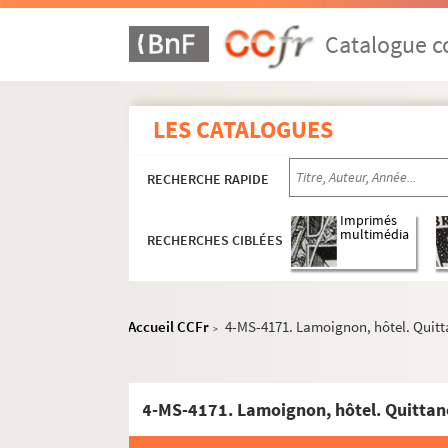
Catalogue co
LES CATALOGUES
RECHERCHE RAPIDE
Imprimés
multimédia
RECHERCHES CIBLÉES
Accueil CCFr
4-MS-4171. Lamoignon, hôtel. Quittan
>
Section A : séries 42 à 45, Monuments publics
Section B : série 46, Hôtels, maisons et édifices 
Albe - Dragon
Faubourg-Saint-Honoré - Louvois