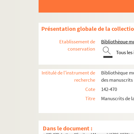
MS 390. R.A.P. Ludovici Jacob, de claris scriptor
MS 391. Cahier de Chansons du Soldat Maurice
MS 392. La Fleur cueillie ou La petite Nanon : d
Présentation globale de la collecti
MS 393. Les négociants en vins de Chalon prote
Etablissement de
Bibliothèque mu
MS 394. Candidature de François Chabas au pos
conservation
MS 395. Observations sur une maladie épidémiqu
Tous les
MS 396. Manuscrit persan [Shanamah = Le Livre
MS 397. Recueil de 84 planches consacrées aux m
Intitulé de l'instrument de
Bibliothèque m
MS 398 à 424. Lettres d'Auxonne-Marie Théodose 
recherche
des manuscrits
MS 425 à 434. Lettres d'Auxonne-Marie Théodose
Cote
142-470
MS 435. Lettres d'Auxonne-Marie Théodose de Th
Titre
Manuscrits de l
MS 436. Lettre du Docteur Gerdy, chirurgien de l
MS 437. Lettre des membres du banquet réformis
MS 438. Lettre de M. Chapuys de Montlaville
Dans le document :