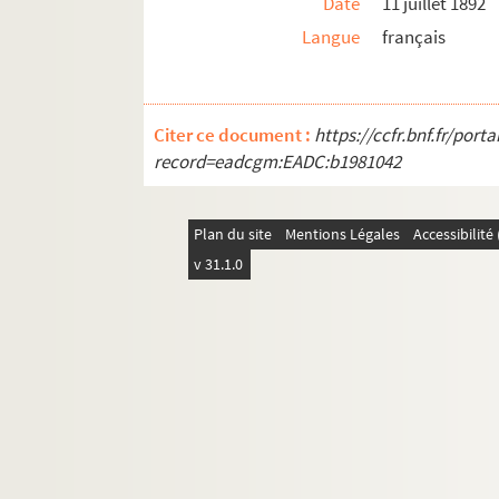
Date
11 juillet 1892
Langue
français
Citer ce document :
https://ccfr.bnf.fr/por
record=eadcgm:EADC:b1981042
Plan du site
Mentions Légales
Accessibilit
v 31.1.0