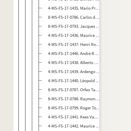
4-MS-FS-17-1435. Mario Prassinos. Portraits d
8-MS-FS-17-0786. Carlos de Radzitzsky. Drapea
8-MS-FS-17-0793. Jacques Ramondot. Portrait
4-MS-FS-17-1436. Maurice Raynal. Portrait de
4-MS-FS-17-1437. Henri Rousseau. Portrait de
4-MS-FS-17-1446. André Rouveyre. Portraits d
4-MS-FS-17-1438. Alberto Savinio ; Gino Severi
4-MS-FS-17-1439. Ardengo Soffici. Portraits d
4-MS-FS-17-1440. Léopold Survage. Portraits 
8-MS-FS-17-0787. Orfeo Tamburi. Portrait de 
8-MS-FS-17-0788. Raymond Thiollière. Portrai
8-MS-FS-17-0799. Roger Toulouse. Portrait de
4-MS-FS-17-1441. Kees Van Dongen. Portrait d
4-MS-FS-17-1442. Maurice de Vlaminck. Portra