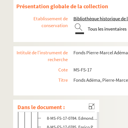
4-MS-FS-17-1423. Michel Larionov. Portraits d
Présentation globale de la collection
4-MS-FS-17-1424. Marie Laurencin. Portraits d
Etablissement de
Bibliothèque historique de la
4-MS-FS-17-1425. Louis Marcoussis. Portraits 
conservation
Tous les inventaires
4-MS-FS-17-1426. Henri Matisse. Portraits de 
8-MS-FS-17-0783. Jean Metzinger. Portraits de
4-MS-FS-17-1427. Amedeo Modigliani. Portrait
Intitulé de l'instrument de
Fonds Pierre-Marcel Adéma
1-MS-FS-17-0003. Fac-simile de : Amedeo Modig
recherche
4-MS-FS-17-1428. Robert Mortier. Portrait de 
Cote
MS-FS-17
4-MS-FS-17-1429. Manuel Ortiz de Zarate. Port
Titre
Fonds Adéma, Pierre-Marcel 
4-MS-FS-17-1430. Georges d'Ostoya. Portrait 
4-MS-FS-17-1431. Bernardo Pasotti. Portrait d
4-MS-FS-17-1432. Francis Picabia. Portrait de
Dans le document :
4-MS-FS-17-1433. Pablo Picasso. Portraits de 
8-MS-FS-17-0784. Edmond-Marie Poullain. Port
8-MS-FS-17-0785. Enrico Prampolini. Portrait 