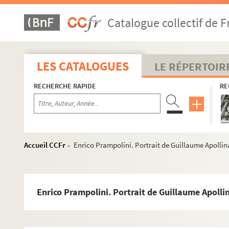
4-MS-FS-17-1416. Tullio Garbari. Portrait de G
Catalogue collectif de F
8-MS-FS-17-0779. Gen Paul. Portrait de Guilla
8-MS-FS-17-0789. Henri Geoffroy. Portrait de 
4-MS-FS-17-1417. Paul Guillaume. Portrait de
LES CATALOGUES
LE RÉPERTOIR
8-MS-FS-17-0792. Léon Guillot de Saix. Portra
RECHERCHE RAPIDE
RE
4-MS-FS-17-1418. Maurice Henry. Portrait de 
4-MS-FS-17-1419. Jean Hugo. Portrait de Guil
4-MS-FS-17-1420. Max Jacob. Portraits de Gui
4-MS-FS-17-1421. Robert Joël. Portrait de Gui
Accueil CCFr
Enrico Prampolini. Portrait de Guillaume Apollin
>
8-MS-FS-17-0756. Asger Jorn. Portrait de Guil
8-MS-FS-17-0781. Moïse Kisling. Portrait de G
8-MS-FS-17-0791. Roger de La Fresnaye. Portra
Enrico Prampolini. Portrait de Guillaume Apolli
4-MS-FS-17-1422. Irène Lagut. Portraits de Gu
8-MS-FS-17-0782. Ernest La Jeunesse. Portrait