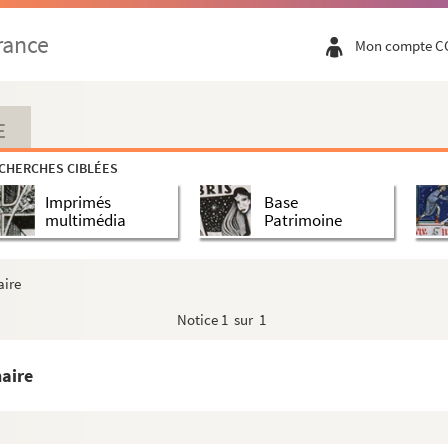
uillaume Apollinaire
rance
Mon compte C
ume Apollinaire
Guillaume Apollinaire
 Guillaume Apollinaire
E
it de Guillaume Apollinaire
CHERCHES CIBLÉES
Guillaume Apollinaire
Imprimés
Base
laume Apollinaire
multimédia
Patrimoine
llaume Apollinaire
llaume Apollinaire
aire
laume Apollinaire
Notice
1 sur 1
uillaume Apollinaire
it de Guillaume Apollinaire
naire
illaume Apollinaire
s de Guillaume Apollinaire