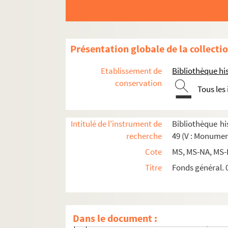
4-MS-FG-00116. Faubourg Saint-Honoré, 
4-MS-3451. Ferronnerie, rue de la. "Arres
Présentation globale de la collecti
4-MS-5587. Flandres, hôtel de. Contrat de
4-MS-4578. Florence, rue de. Actes diver
Etablissement de
Bibliothèque his
4-MS-4165. Fossés-Saint-Germain-l'Auxer
conservation
Tous les
4-MS-4155. Four, rue du. Vente par les hé
4-MS-4530. Fourcy, rue de. Recherche faite
Intitulé de l'instrument de
Bibliothèque his
4-MS-4178. Francs-Bourgeois, rue des. Pi
recherche
49 (V : Monumen
8-MS-5047. Galande, rue. Reçu délivré pa
Cote
MS, MS-NA, MS-
4-MS-5853. Geoffroy-l'Asnier, rue. Titres 
Titre
Fonds général. 0
0-MS-FG-02. Gramont, rue de. Placard pou
2-MS-4137. Grand-Salle du Palais de just
4-MS-FG-00060. Gravilliers, rue des. Titr
Dans le document :
2-MS-4145. Guise, hôtel de. Devis pour d