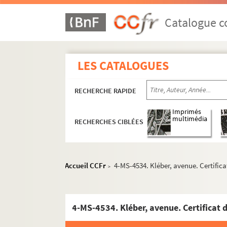
Catalogue co
LES CATALOGUES
RECHERCHE RAPIDE
Imprimés
multimédia
RECHERCHES CIBLÉES
Accueil CCFr
4-MS-4534. Kléber, avenue. Certifica
>
Section A : séries 42 à 45, Monuments publics
Section B : série 46, Hôtels, maisons et édifices 
Albe - Dragon
Faubourg-Saint-Honoré - Louvois