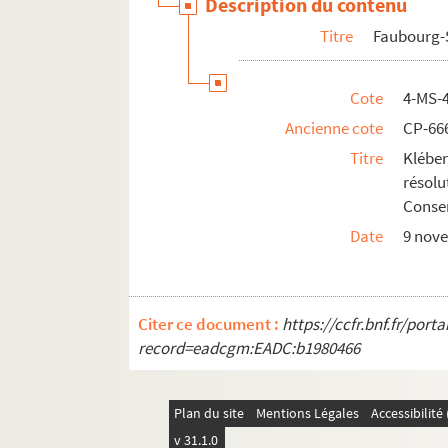
Description du contenu
Titre
Faubourg-
Cote
4-MS-
Ancienne cote
CP-66
Titre
Klébe
résolu
Conser
Date
9 nov
Citer ce document :
https://ccfr.bnf.fr/por
record=eadcgm:EADC:b1980466
Plan du site
Mentions Légales
Accessibilit
v 31.1.0