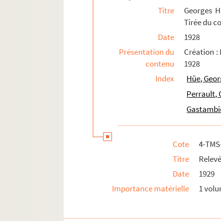
Titre
Georges H
Lefevre, Marcel (1863-1941)
Tirée du c
Lehár, Franz (1870-1948)
Date
1928
Lenepveu, Charles (1840-1910)
Présentation du
Création :
Leoncavallo, Ruggero (1857-1919)
contenu
1928
Leroux, Xavier (1863-1919)
Index
Hüe, Geor
Levadé, Charles Gaston (1869-1948)
Perrault, 
Limnander, Armand (1814-1892)
Gastambid
Liouville, Frantz (1833-1901)
Litolff, Henry (1818-1891)
Cote
4-TMS
Lopez, Francis (1916-1995)
Titre
Relevé
Luce-Varlet, Charles (1781-1853)
Date
1929
Importance matérielle
1 vol