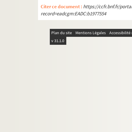
Citer ce document :
https://ccfr.bnf.fr/por
record=eadcgm:EADC:b1977554
Plan du site
Mentions Légales
Accessibilit
v 31.1.0