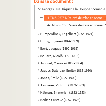
Hüe, Georges (1858-1948)
Dans le document :
Georges Hüe. Riquet à la Houppe : comédie m
4-TMS-06754. Relevé de mise en scène. 
4-TMS-06755. Relevé de mise en scène. 
Humperdinck, Engelbert (1854-1921)
Hutoy, Eugène (1844-1889)
Ibert, Jacques (1890-1962)
Isouard, Nicolò (177.-1818)
Jacquet, Maurice (1886-1954)
Jaques-Dalcroze, Émile (1865-1950)
Jonas, Émile (1827-1905)
Joncières, Victorin (1839-1903)
Kálmán, Emmerich (1882-1953)
Kerker, Gustave (1857-1923)