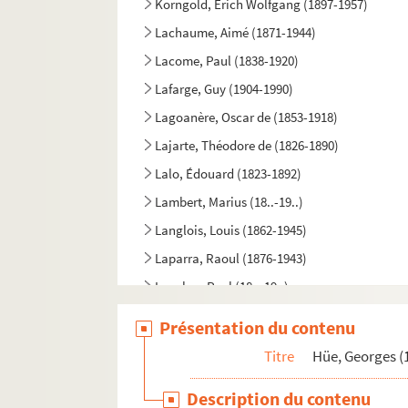
Korngold, Erich Wolfgang (1897-1957)
Lachaume, Aimé (1871-1944)
Lacome, Paul (1838-1920)
Lafarge, Guy (1904-1990)
Lagoanère, Oscar de (1853-1918)
Lajarte, Théodore de (1826-1890)
Lalo, Édouard (1823-1892)
Lambert, Marius (18..-19..)
Langlois, Louis (1862-1945)
Laparra, Raoul (1876-1943)
Lavabre, Paul (18..-19..)
Lavagne, André (1913-2014)
Présentation du contenu
Lazzari, Sylvio (1857-1944)
Titre
Hüe, Georges (
Le Rey, Frédéric (1858-1942)
Description du contenu
Lecocq, Charles (1832-1918)