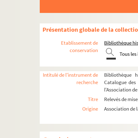
Grétry, André-Ernest-Modeste (1741-1813)
Grisar, Albert (1808-1869)
Grisart, Charles (1838 ?-1904)
Présentation globale de la collecti
Grun, Bernard (1901-1972)
Etablissement de
Bibliothèque his
Guiraud, Ernest (1837-1892)
conservation
Hahn, Reynaldo (1874-1947)
Tous les
Halévy, Fromental (1799-1862)
Haydn, Joseph (1732-1809)
Intitulé de l'instrument de
Bibliothèque h
Henrion, Paul (1819-1901)
recherche
Catalogue des 
l'Association de
Hérold, Ferdinand (1791-1833)
Titre
Relevés de mise
Hervé (1825-1892)
Origine
Association de l
Hirchmann, Henri (1872-1961)
Hirlemann, Théophile (1854-1927)
Honegger, Arthur (1892-1955)