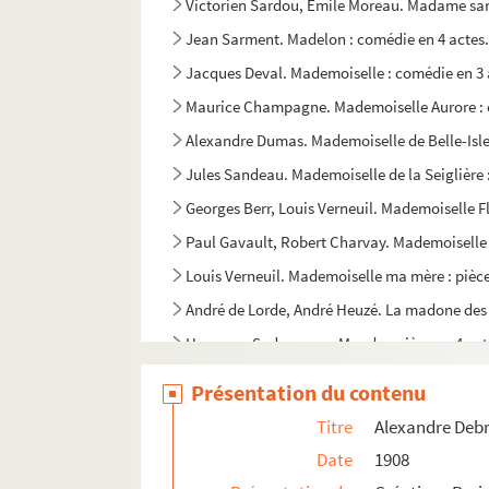
Victorien Sardou, Émile Moreau. Madame san
Jean Sarment. Madelon : comédie en 4 actes.
Jacques Deval. Mademoiselle : comédie en 3 
Maurice Champagne. Mademoiselle Aurore : c
Alexandre Dumas. Mademoiselle de Belle-Isle 
Jules Sandeau. Mademoiselle de la Seiglière 
Georges Berr, Louis Verneuil. Mademoiselle F
Paul Gavault, Robert Charvay. Mademoiselle 
Louis Verneuil. Mademoiselle ma mère : pièce
André de Lorde, André Heuzé. La madone des Sl
Hermann Sudermann. Magda : pièce en 4 act
René Dorin. Mailloche : comédie en 4 actes. 
Présentation du contenu
Pierre Palau, Jean Velu. Une main dans l'omb
Titre
Alexandre Debr
André Roussin. La main de César : comédie en
Date
1908
Léon Gozlan. La main droite et la main gauch