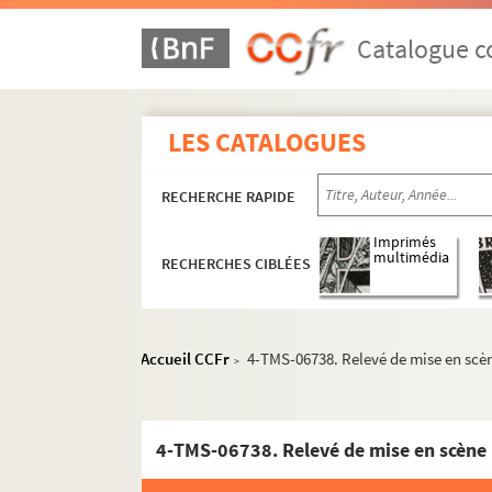
Alfred de Musset. Lorenzaccio : drame en 5 ac
Maurice Devilliers. Loriot : comédie militaire 
Catalogue co
Casimir Delavigne. Louis XI : tragédie en 5 ac
Arthur Bernède. La loupiotte : drame en 5 act
LES CATALOGUES
Romain Rolland. Les loups : pièce en 3 actes.
Pierre Véber. Loute : comédie en 4 actes. 190
RECHERCHE RAPIDE
John Galsworthy. Loyauté : pièce en 3 actes.
Marcel Aymé. Lucienne et le boucher : pièce e
Imprimés
multimédia
RECHERCHES CIBLÉES
Victor Hugo. Lucrèce Borgia : drame en 3 act
Pierre Scize. Ludo : comédie en 3 actes. 1932
Oscar Méténier. Lui ! : drame en 1 acte. 1897
Accueil CCFr
4-TMS-06738. Relevé de mise en scè
>
François Coppée. Le luthier de Crémone : com
Alphonse Daudet. La lutte pour la vie : pièce 
Pierre Wolff, Gaston Leroux. Le lys : pièce en 
4-TMS-06738. Relevé de mise en scène
Maurice Donnay. Lysistrata : comédie en 4 act