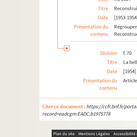
Titre
Reconstruir
Date
[1953-1954
Présentation du
Regroupe
contenu
Reconstruc
Division
f. 70
Titre
La bel
Date
[1954]
Présentation du
Articl
contenu
Citer ce document :
https://ccfr.bnf.fr/por
record=eadcgm:EADC:b1975778
Plan du site
Mentions Légales
Accessibilit