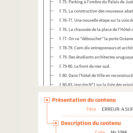
f. 75. Parking à l'ombre du Palais de Just
f. 75. La construction des nouveaux abat
f. 76-77. Une nouvelle étape sur la voie
f. 76. La chaussée de la place de l'Hôtel
f. 77. On va "déboucher" la porte Océane
f. 78-79. Cent-dix entrepreneurs et arch
f. 79. Des étudiants architectes uruguay
f. 79-80. Le front de mer sud.
f. 80. Dans l'hôtel de Ville en reconstruct
f. 80-83. Inscrite N°1 sur la liste des pri
f. 81. La salle des fêtes est fort avancé.
Présentation du contenu
f. 81-82. Le nouvel immeuble du Crédit M
Titre
ERREUR- A SU
f. 82-83. Les belles et claires écoles... s
f. 83-84. À l'emplacement des brise-lam
Description du contenu
f. 84. Le front de mer ouest se complète.
Cote
Ms 1084