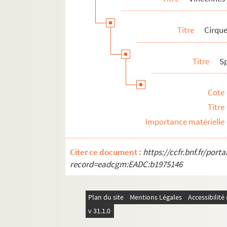
Titre
Cirqu
Titre
S
Cote
Titre
Importance matérielle
Citer ce document :
https://ccfr.bnf.fr/por
record=eadcgm:EADC:b1975146
Plan du site
Mentions Légales
Accessibilit
v 31.1.0