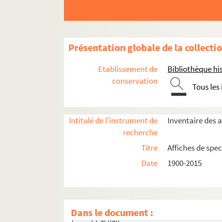
Présentation globale de la collecti
Etablissement de
Bibliothèque his
conservation
Tous les
Seine-et-Marne
Yvelines
Intitulé de l'instrument de
Inventaire des a
Essonne
recherche
Hauts-de-Seine
Titre
Affiches de spec
Seine-Saint-Denis
Date
1900-2015
Val-de-Marne
Alfortville
Arcueil
Dans le document :
Cachan