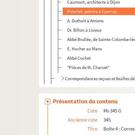
Caumont, architecte à Dijon
Poterlet, peintre à Epernay
A. Duthoit à Amiens
Dr. Billon à Lisieux
Abbé Brullée, de Sainte-Colombe-lè
E. Hucher au Mans
Abbé Cochet
"Pièces de M. Charvet"
Correspondances reçues et feuilles d
Présentation du contenu
Cote
Ms 345 G
Ancienne cote
345
Titre
Boîte 4 : Corr