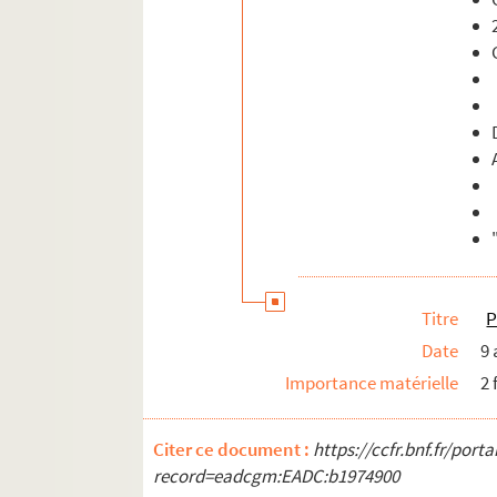
Titre
P
Date
9 
Importance matérielle
2 
Citer ce document :
https://ccfr.bnf.fr/por
record=eadcgm:EADC:b1974900