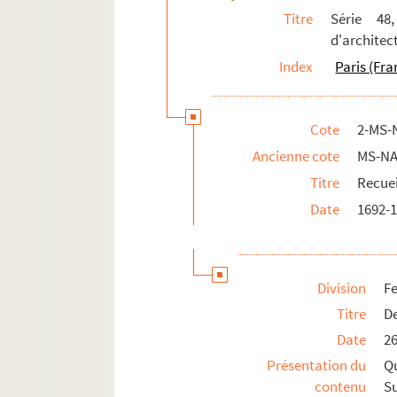
Titre
Série 48
Feuillets 481-483. Percier (Charles)
d'architec
Feuillets 484-485. Perronet
Index
Paris (Fra
Feuillets 486-494. Peyre (A.-F.)
Feuillets 495-500. Poncet de La Grav
Cote
2-MS-
Feuillets 501-531. Poyet (Bernard)
Ancienne cote
MS-NA
Feuillets 532-541. Vaudoyer (A.-L.-Th
Titre
Recuei
Feuillets 542-543. Verniquet
Date
1692-
Feuillets 544-545. Viel
Feuillets 546-552. Visconti
4-MS-4502. Notice des architectes dont i
Division
Fe
Série 49, Législation et réglementation d
Titre
D
Date
2
Présentation du
Q
contenu
Su