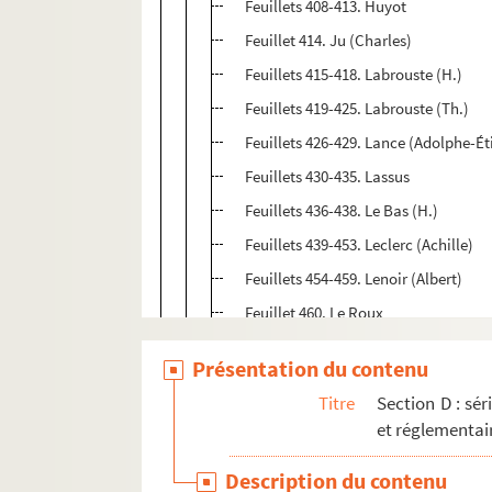
Feuillets 408-413. Huyot
Feuillet 414. Ju (Charles)
Feuillets 415-418. Labrouste (H.)
Feuillets 419-425. Labrouste (Th.)
Feuillets 426-429. Lance (Adolphe-É
Feuillets 430-435. Lassus
Feuillets 436-438. Le Bas (H.)
Feuillets 439-453. Leclerc (Achille)
Feuillets 454-459. Lenoir (Albert)
Feuillet 460. Le Roux
Feuillet 461. Le Roy (Julien-David)
Présentation du contenu
Feuillets 462-463. Letarouilly
Titre
Section D : sér
Feuillets 464-467. Mandar
et réglementai
Feuillets 468-471. Mazois
Description du contenu
Feuillets 472-480. Molinos