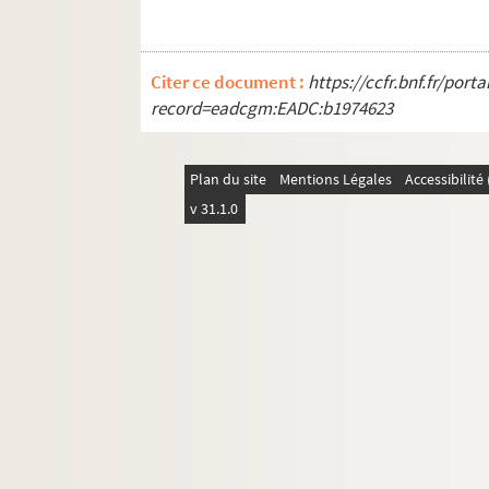
Citer ce document :
https://ccfr.bnf.fr/por
record=eadcgm:EADC:b1974623
Plan du site
Mentions Légales
Accessibilit
v 31.1.0