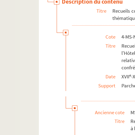
Description du contenu
Titre
Recueils c
thématique
Cote
4-MS-
Titre
Recuei
l'Hôte
relati
confré
e
Date
XVII
-
Support
Parch
Ancienne cote
M
Titre
Re
à 