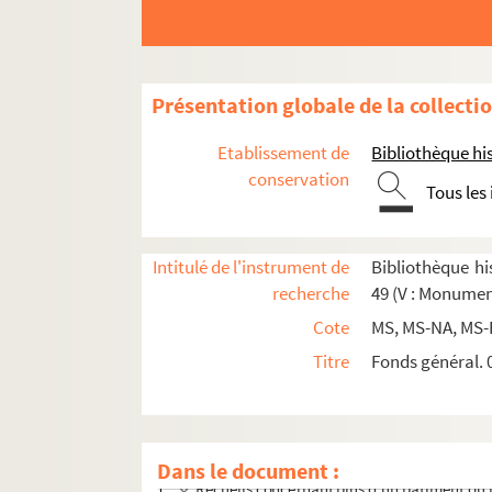
Présentation globale de la collecti
Etablissement de
Bibliothèque his
conservation
Tous les
Intitulé de l'instrument de
Bibliothèque his
Section A : séries 42 à 45, Monuments publics
recherche
49 (V : Monumen
Section B : série 46, Hôtels, maisons et édifices 
Cote
MS, MS-NA, MS-
Albe - Dragon
Titre
Fonds général. 0
Faubourg-Saint-Honoré - Louvois
Mayenne - Reine-Marguerite
Saint-Christophe - Vieille-Monnaie ; et b
Dans le document :
Recueils concernant plus d'un bâtiment ou p