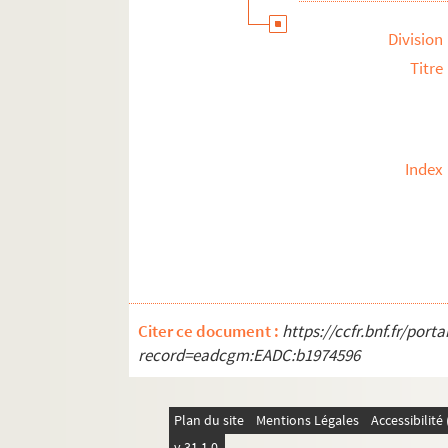
Division
Titre
Index
Citer ce document :
https://ccfr.bnf.fr/por
record=eadcgm:EADC:b1974596
Plan du site
Mentions Légales
Accessibilit
v 31.1.0