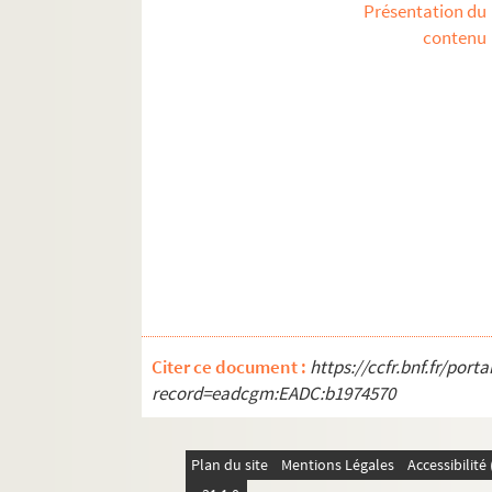
Présentation du
contenu
Citer ce document :
https://ccfr.bnf.fr/por
record=eadcgm:EADC:b1974570
Plan du site
Mentions Légales
Accessibilit