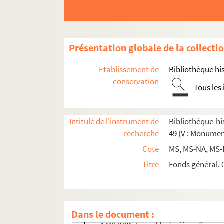
Présentation globale de la collecti
Section A : séries 42 à 45, Monuments publics
Série 42, Les monuments de Paris en général 
Etablissement de
Bibliothèque his
conservation
4-MS-3420. Ensemble de documents prépar
Tous les
8-MS-3421. François Alexandre Pernot. 
4-MS-3422. Recueil de procès-verbaux de
Intitulé de l'instrument de
Bibliothèque his
2-MS-3423. Ensemble de documents se ra
recherche
49 (V : Monumen
2-MS-3424. Correspondance et notes d'He
Cote
MS, MS-NA, MS-
2-MS-3425. Ensemble de rapports faits à 
Titre
Fonds général. 0
2-MS-3426. Ensemble de documents concer
4-MS-3427. Ensemble de documents se rap
4-MS-3428. Correspondance de Marcel Poë
Dans le document :