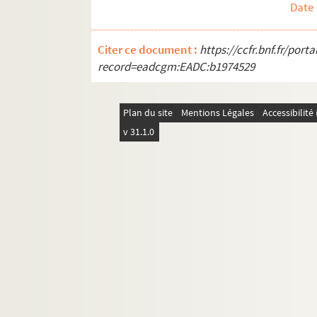
Date
Citer ce document :
https://ccfr.bnf.fr/por
record=eadcgm:EADC:b1974529
Plan du site
Mentions Légales
Accessibilit
v 31.1.0