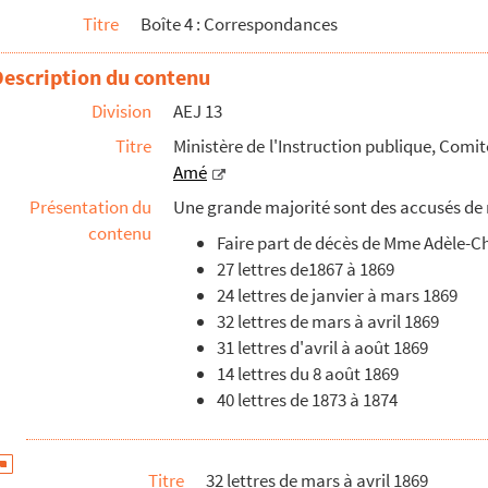
Titre
Boîte 4 : Correspondances
sur le sarcophage de Ste-Magnance (Yonne) ; — Ins...
Description du contenu
Division
AEJ 13
ravaux historiques : Lettres envoyées par Emile Amé
Titre
Ministère de l'Instruction publique, Comi
Amé
Présentation du
Une grande majorité sont des accusés de ré
contenu
Faire part de décès de Mme Adèle-Ch
27 lettres de1867 à 1869
24 lettres de janvier à mars 1869
32 lettres de mars à avril 1869
31 lettres d'avril à août 1869
14 lettres du 8 août 1869
40 lettres de 1873 à 1874
Arts, Monuments historiques, Département de l'Yonne
rts, Monuments historiques
Titre
32 lettres de mars à avril 1869