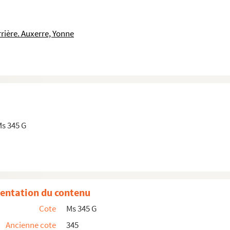
rière. Auxerre, Yonne
Ms 345 G
entation du contenu
Cote
Ms 345 G
Ancienne cote
345