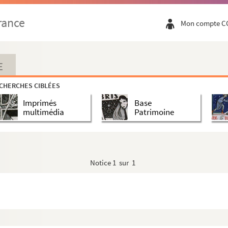
rance
Mon compte C
E
CHERCHES CIBLÉES
Imprimés
Base
multimédia
Patrimoine
Notice
1 sur 1