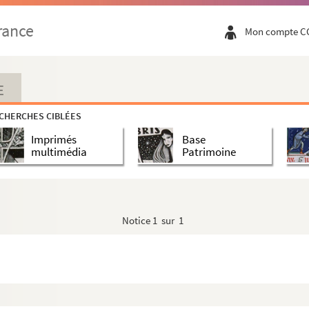
rance
Mon compte C
E
CHERCHES CIBLÉES
Imprimés
Base
multimédia
Patrimoine
Notice
1 sur 1