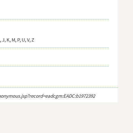
, K, M, P, U, V, Z
ct_anonymous.jsp?record=eadcgm:EADC:b1972392