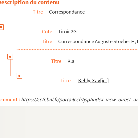
Description du contenu
Titre
Correspondance
Cote
Tiroir 2G
Titre
Correspondance Auguste Stoeber H, I, J
Titre
K.a
Titre
Kehly, Xav[ier]
ocument :
https://ccfr.bnf.fr/portailccfr/jsp/index_view_dire