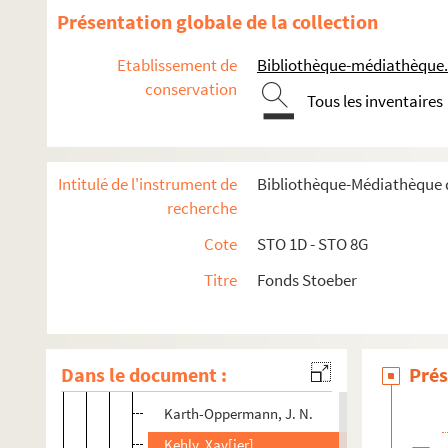
Ehrenfried Stoeber
Présentation globale de la collection
Auguste Stoeber
Etablissement de
Bibliothèque-médiathèque.
Correspondance
conservation
Tous les inventaires
Tiroir 1G. Correspondance Auguste Stoeber A à G
Tiroir 2G. Correspondance Auguste Stoeber H, I, J, K, M
Intitulé de l'instrument de
Bibliothèque-Médiathèque d
H
recherche
I-J
Cote
STO 1D - STO 8G
K.a
Titre
Fonds Stoeber
1 liste manuscrite de correspondants
1 liste manuscrite de correspondants
Kaeppelin, Z.
Dans le document :
Prés
Kaiser
Karth-Oppermann, J. N.
Kehly, Xav[ier]