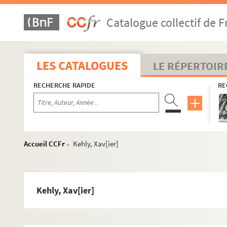
Catalogue collectif de F
LES CATALOGUES
LE RÉPERTOIR
RECHERCHE RAPIDE
RE
Accueil CCFr
Kehly, Xav[ier]
>
Kehly, Xav[ier]