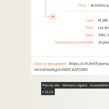
Titre
Activités a
Cote
M 348
Titre
Les Am
Date
1961-
Importance matérielle
10 piè
Citer ce document :
https://ccfr.bnf.fr/por
record=eadcgm:EADC:b1972061
Plan du site
Mentions Légales
Accessibilit
v 31.1.0