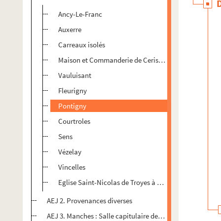
Ancy-Le-Franc
Auxerre
Carreaux isolés
Maison et Commanderie de Cerisiers
Vauluisant
Fleurigny
Pontigny
Courtroles
Sens
Vézelay
Vincelles
Eglise Saint-Nicolas de Troyes à Croix de Courceaux
AEJ 2. Provenances diverses
AEJ 3. Manches : Salle capitulaire de Coutances