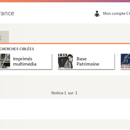
rance
Mon compte C
E
CHERCHES CIBLÉES
Imprimés
Base
multimédia
Patrimoine
Notice
1 sur 1