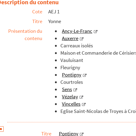
Description du contenu
Cote
AEJ 1
Titre
Yonne
Présentation du
Ancy-Le-Franc
contenu
Auxerre
Carreaux isolés
Maison et Commanderie de Cérisier
Vauluisant
Fleurigny
Pontigny
Courtroles
Sens
Vézelay
Vincelles
Eglise Saint-Nicolas de Troyes à Cr
Titre
Pontigny