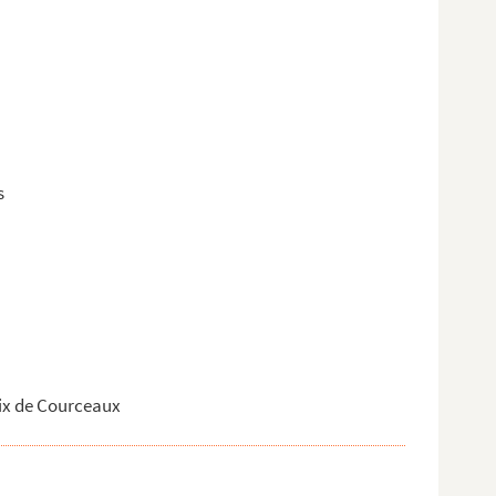
s
oix de Courceaux