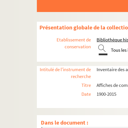
Chêne noir
4-AFF-005294. Le cirque de Paris
4-AFF-005076. La Clown Kompanie
Présentation globale de la collecti
Comédiens des Champs-Elysées
Comédiens de l'Orangerie
Etablissement de
Bibliothèque his
4-AFF-005079. Compagnie André Blin
conservation
Tous les
4-AFF-005080. Compagnie André Tahon
Compagnie Apremont Musithéa
Intitulé de l'instrument de
Inventaire des 
Compagnie Artimon
recherche
Compagnie Bagages de sable
Titre
Affiches de comp
Compagnie du Bélouga
Date
1900-2015
Compagnie Bernard d'Ortega
Compagnie Bernard Wentzel
Compagnie du Bois lacté
Dans le document :
Compagnie du Bredin