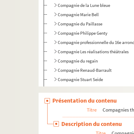
Compagnie de la Lune bleue
Compagnie Marie Bell
Compagnie du Paillasse
Compagnie Philippe Genty
Compagnie professionnelle du 16e arron
Compagnie Les réalisations théâtrales
Compagnie du regain
Compagnie Renaud-Barrault
Compagnie Stuart Seide
Compagnie du théâtre d'eau
Compagnie du Troisième œil
Présentation du contenu
Compagnie de Villiers
Titre
Compagnies thé
Compagnie Xavier Clément
Description du contenu
Les cordes vertes
Titre
Compagnie