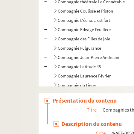
Compagnie théâtrale Le Connétable
Compagnie Coulisse et Piston
Compagnie L'écho… est fort
Compagnie Edwige Feuillère
Compagnie des Filles de joie
Compagnie Fulgurance
Compagnie Jean-Pierre Andréani
Compagnie Latitude 45
Compagnie Laurence Février
Compagnie du Lierre
Compagnie de la Lune bleue
Présentation du contenu
Compagnie Marie Bell
Titre
Compagnies thé
Compagnie du Paillasse
Compagnie Philippe Genty
Description du contenu
Compagnie professionnelle du 16e arron
Cote
4-AFF-005