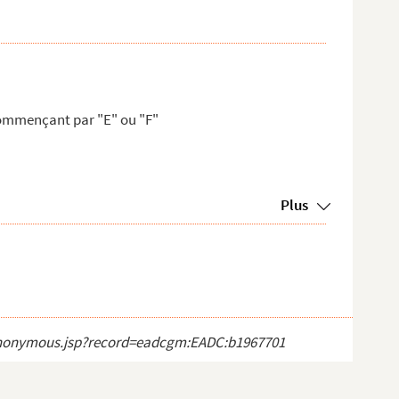
commençant par "E" ou "F"
Plus
ct_anonymous.jsp?record=eadcgm:EADC:b1967701