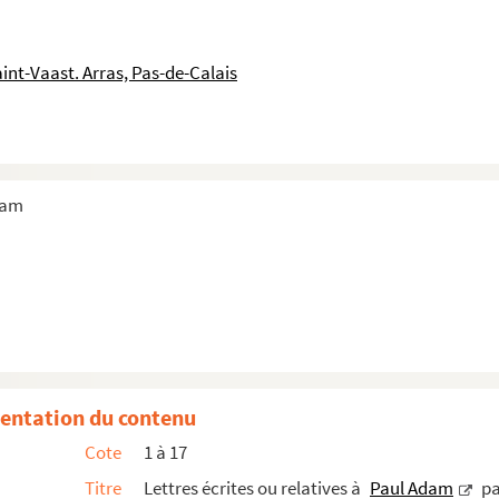
 par "Bi-By"
 par "Ca-Ci"
int-Vaast. Arras, Pas-de-Calais
 par "Cl-Cu"
 par "D"
r "E" ou "F"
dam
entation du contenu
Cote
1 à 17
Titre
Lettres écrites ou relatives à
Paul Adam
pa