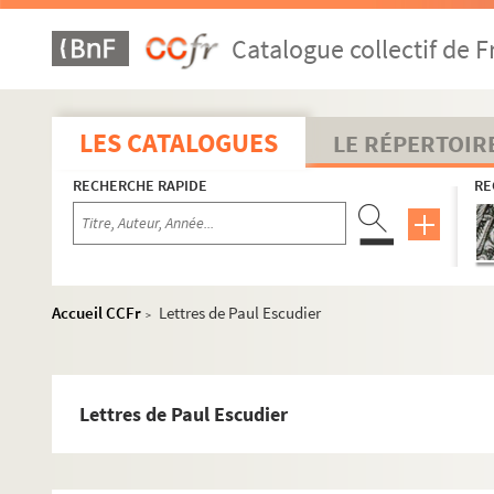
Catalogue collectif de F
LES CATALOGUES
LE RÉPERTOIR
RECHERCHE RAPIDE
RE
Accueil CCFr
Lettres de Paul Escudier
>
1 à 17. Lettres écrites ou relatives à Paul Adam par ordre alp
Lettres de Paul Escudier
1. Lettres dont les signataires ont un nom commençant
2. Lettres dont les signataires ont un nom commençan