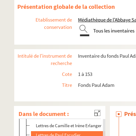
3. Lettres dont les signataires ont un nom commencent
Présentation globale de la collection
4. Lettres dont les signataires ont un nom commençant
Etablissement de
Médiathèque de l'Abbaye Sa
5. Lettres dont les signataires ont un nom commençant
conservation
6. Lettres dont les signataires ont un nom commençant
Tous les inventaires
7. Lettres dont les signataires ont un nom commençant pa
Carte de visite de Victor Eftimiu
Intitulé de l'instrument de
Inventaire du fonds Paul A
Lettre de M. d'Eichtal
recherche
Lettre de J. de Elizalh
Cote
1 à 153
Lettre du baron d'Empain
Titre
Fonds Paul Adam
Lettre de F. Engerand
Lettre d'Epardaud
Dessin de Eredia
Dans le document :
Prés
Lettres d'Erlande
Lettres de Camille et Irène Erlanger
Lettres de Paul Escudier