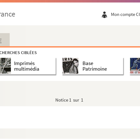
rance
Mon compte C
E
CHERCHES CIBLÉES
Imprimés
Base
multimédia
Patrimoine
Notice
1 sur 1
habétique de signataires
 par "A"
t par "Ba-Bé"