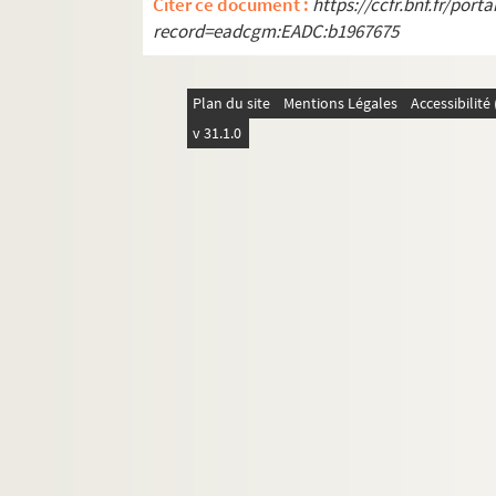
Citer ce document :
https://ccfr.bnf.fr/por
record=eadcgm:EADC:b1967675
Plan du site
Mentions Légales
Accessibilit
v 31.1.0