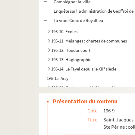
Compiègne : la ville
Enquête sur l'administration de Geoffroi de
La vraie Croix de Royallieu
196-10. Ecoles
196-11. Mélanges : chartes de communes
196-12. Houdancourt
196-13. Hagiographie
e
196-14. Le Fayel depuis le XII
siècle
196-15. Arsy
196-16. Recherches et bibliographie
196-17. Canton d'Estrées Saint-Denis
Présentation du contenu
196-18. Chevrières
Cote
196-9
196-19. Chevrières, Le Fayel
Titre
Saint Jacques 
196-20. Divers
Ste Périne ; col