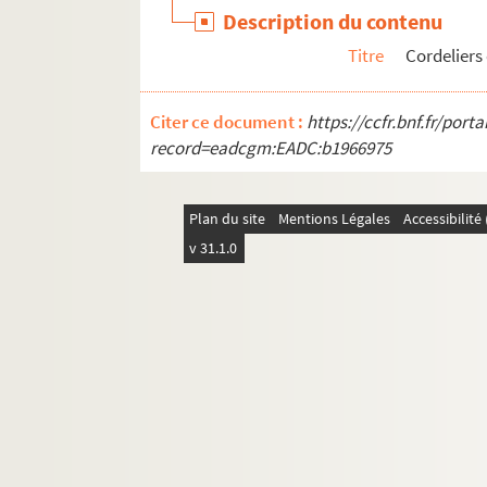
Description du contenu
Titre
Cordeliers
Citer ce document :
https://ccfr.bnf.fr/por
record=eadcgm:EADC:b1966975
Plan du site
Mentions Légales
Accessibilit
v 31.1.0