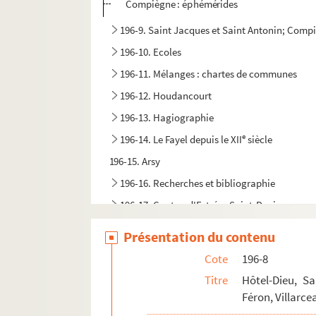
Compiègne : éphémérides
196-9. Saint Jacques et Saint Antonin; Compiègn
196-10. Ecoles
196-11. Mélanges : chartes de communes
196-12. Houdancourt
196-13. Hagiographie
e
196-14. Le Fayel depuis le XII
siècle
196-15. Arsy
196-16. Recherches et bibliographie
196-17. Canton d'Estrées Saint-Denis
196-18. Chevrières
Présentation du contenu
196-19. Chevrières, Le Fayel
Cote
196-8
196-20. Divers
Titre
Hôtel-Dieu, Sa
Féron, Villarce