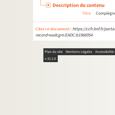
Description du contenu
Titre
Compiègne
Citer ce document :
https://ccfr.bnf.fr/por
record=eadcgm:EADC:b1966954
Plan du site
Mentions Légales
Accessibilit
v 31.1.0