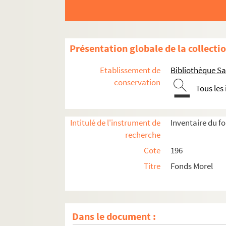
Présentation globale de la collecti
Etablissement de
Bibliothèque Sa
conservation
Tous les
Intitulé de l'instrument de
Inventaire du f
196-1. Généralités-Varia. Abbayes, monastère
recherche
196-2. Cartulaire de la ville de Compiègne - 
Cote
196
196-3. Saint-Corneille : Fonds divers, biens, f
Titre
Fonds Morel
196-4. Saint-Corneille : Annales, chartes et 
196-5. Saint-Corneille : Notes et matériaux rel
196-6. Saint-Corneille : reliques du Saint-Sua
Dans le document :
196-7. Histoire : les rois de France et les roi