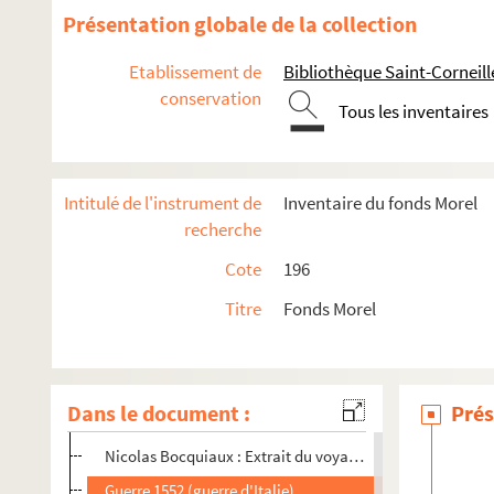
Charles III le Simple (892-922)
Présentation globale de la collection
Robert Ier (922-923), Raoul (923-936)
Etablissement de
Bibliothèque Saint-Corneil
Louis IV d'Outremer (936-954)
conservation
Tous les inventaires
Lothaire (954-986)
Louis V (986-987)
Hugues Capet (987-996)
Intitulé de l'instrument de
Inventaire du fonds Morel
Robert II ( 996-1031)
recherche
Henri Ier (1031-1060)
Cote
196
Philippe Ier (1060-1107)
Titre
Fonds Morel
Louis XI (1461-1483)
Charles VIII (1483-1498)
Louis XII (1498-1515)
Dans le document :
Prés
La Jaquerie de 1358
Nicolas Bocquiaux : Extrait du voyage pittoresque de la 
Guerre 1552 (guerre d'Italie)