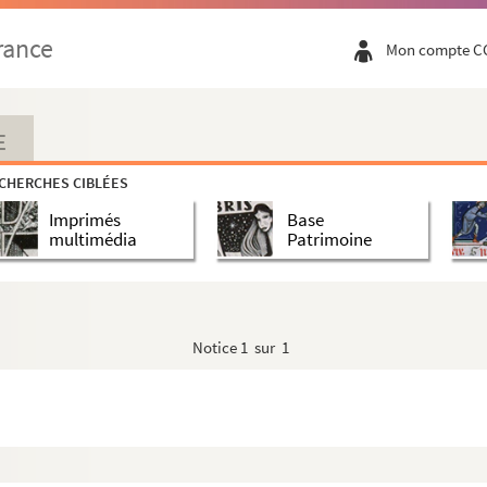
, monnaies, salaires, Fustel de Coulanges
rance
Mon compte C
nt-Corneille
bituaires, nécrologie
. Soissons et Saint Corneille. Abbés. Val-de-Grâ...
E
laire et à sa table
CHERCHES CIBLÉES
Imprimés
Base
multimédia
Patrimoine
Notice
1 sur 1
 (882-884)