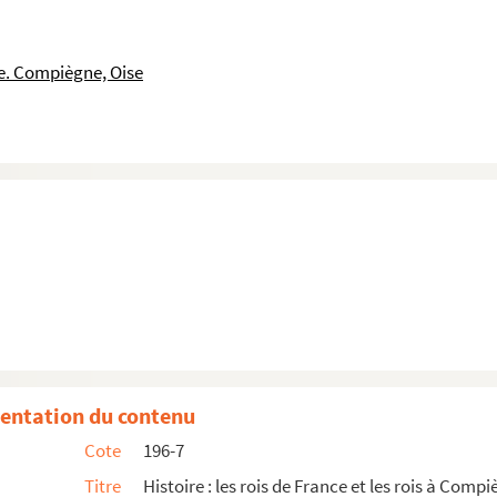
le. Compiègne, Oise
entation du contenu
Cote
196-7
France
Titre
Histoire : les rois de France et les rois à Comp