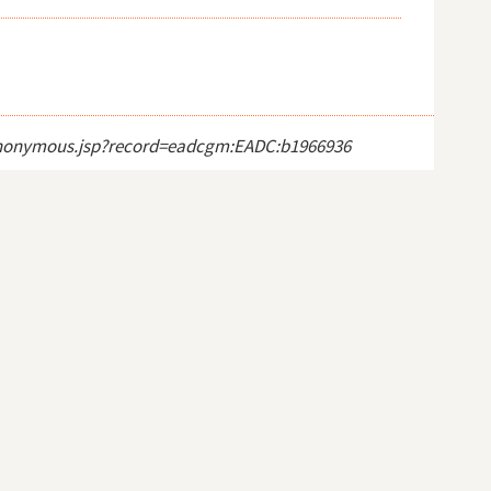
ct_anonymous.jsp?record=eadcgm:EADC:b1966936