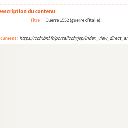
Description du contenu
Titre
Guerre 1552 (guerre d'Italie)
ocument :
https://ccfr.bnf.fr/portailccfr/jsp/index_view_dire
r Dellasy (?)
eu, Charmolue, Le Féron, Villarceau