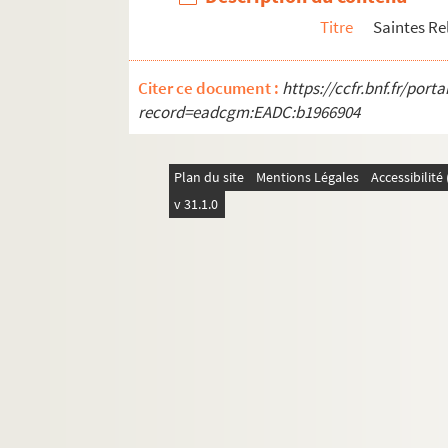
Titre
Saintes Rel
Citer ce document :
https://ccfr.bnf.fr/por
record=eadcgm:EADC:b1966904
Plan du site
Mentions Légales
Accessibilit
v 31.1.0