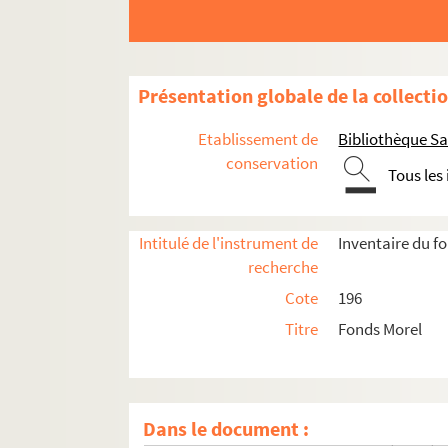
Présentation globale de la collecti
Etablissement de
Bibliothèque Sa
conservation
Tous les
Intitulé de l'instrument de
Inventaire du f
recherche
Cote
196
Titre
Fonds Morel
196-1. Généralités-Varia. Abbayes, monastère
196-2. Cartulaire de la ville de Compiègne - 
Dans le document :
196-3. Saint-Corneille : Fonds divers, biens, f