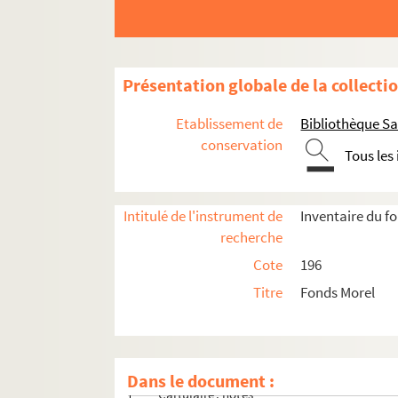
Présentation globale de la collecti
Etablissement de
Bibliothèque Sa
conservation
Tous les
196-1. Généralités-Varia. Abbayes, monastère
Intitulé de l'instrument de
Inventaire du f
196-2. Cartulaire de la ville de Compiègne - 
recherche
196-3. Saint-Corneille : Fonds divers, biens, f
Cote
196
196-4. Saint-Corneille : Annales, chartes et cor
Titre
Fonds Morel
Abbés de Saint-Corneille
Cartulaire blanc
Notes pour le cartulaire de Saint Corneille
Dans le document :
Cartulaire : notes