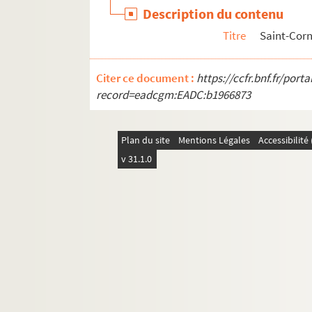
Description du contenu
Titre
Saint-Corn
Citer ce document :
https://ccfr.bnf.fr/por
record=eadcgm:EADC:b1966873
Plan du site
Mentions Légales
Accessibilit
v 31.1.0