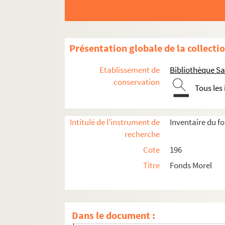
Présentation globale de la collecti
Etablissement de
Bibliothèque Sa
conservation
Tous les
Intitulé de l'instrument de
Inventaire du f
recherche
196-1. Généralités-Varia. Abbayes, monastère
Cote
196
196-2. Cartulaire de la ville de Compiègne - 
Titre
Fonds Morel
196-3. Saint-Corneille : Fonds divers, biens, f
196-4. Saint-Corneille : Annales, chartes et 
196-5. Saint-Corneille : Notes et matériaux relati
Dans le document :
Lexique : verba obscuriosa