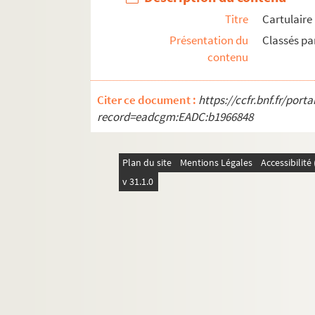
Titre
Cartulaire 
Présentation du
Classés pa
contenu
Citer ce document :
https://ccfr.bnf.fr/por
record=eadcgm:EADC:b1966848
Plan du site
Mentions Légales
Accessibilit
v 31.1.0