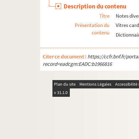
Description du contenu
Titre
Notes dive
Présentation du
Vitres card
contenu
Dictionnai
Citer ce document :
https://ccfr.bnf.fr/por
record=eadcgm:EADC:b1966816
Plan du site
Mentions Légales
Accessibilit
v 31.1.0