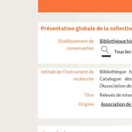
Édouard Bourdet. Le sexe faible : pièce en 3 a
Pierre Decourcelle. Sherlock Holmes : pièce en 5
8-TMS-02191 (RES). Relevé de mise en scène
Présentation globale de la collecti
8-TMS-02192-1 (RES). Relevé de mise en scè
Etablissement de
Bibliothèque his
8-TMS-02192-2 (RES). Relevé de mise en scène
conservation
Tous les
8-TMS-02193 (RES). Relevé de mise en scène
8-TMS-02194 (RES). Relevé de mise en scène
Intitulé de l'instrument de
Bibliothèque h
8-TMS-02195-1 (RES). Relevé de mise en scèn
recherche
Catalogue des
8-TMS-02195-2 (RES). Relevé de mise en scè
l'Association de
8-TMS-02196-1 (RES). Relevé de mise en scè
Titre
Relevés de mise
8-TMS-02196-2 (RES). Relevé de mise en scèn
Origine
Association de 
8-TMS-02197-1 (RES). Relevé de mise en scè
8-TMS-02197-2 (RES). Photographies de pre
4-TMS-02728 (RES). Relevé de mise en scène