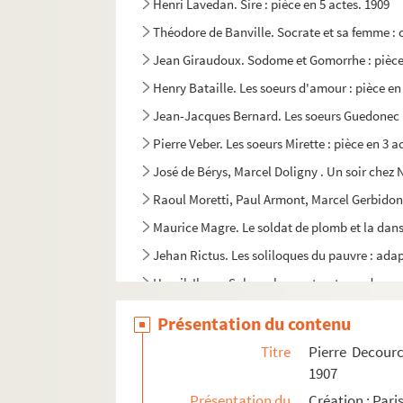
Henri Lavedan. Sire : pièce en 5 actes. 1909
Théodore de Banville. Socrate et sa femme : 
Jean Giraudoux. Sodome et Gomorrhe : pièce 
Henry Bataille. Les soeurs d'amour : pièce en 
Jean-Jacques Bernard. Les soeurs Guedonec : 
Pierre Veber. Les soeurs Mirette : pièce en 3 a
José de Bérys, Marcel Doligny . Un soir chez N
Raoul Moretti, Paul Armont, Marcel Gerbidon, 
Maurice Magre. Le soldat de plomb et la dans
Jehan Rictus. Les soliloques du pauvre : adap
Henrik Ibsen. Solness le constructeur : drame
Alphonse Robbe, Abel Sibrès. Le sommeil qui tu
Présentation du contenu
Marc Bonis-Charancle. Son Excellence n'est pa
Titre
Pierre Decourc
Son légionnaire : pièce en 1 acte
1907
Joseph-Bernhard Rosier, Adolphe de Leuven. L
Présentation du
Création : Pari