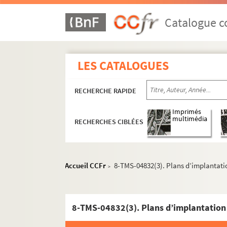
Constance Colline. Septembre : pièce en 4 act
Félicien Mallefille. Les sept infans de Lara : 
Catalogue co
Victorien Sardou. Séraphine : comédie en 5 a
Noël Coward. Sérénade à trois : comédie inéd
LES CATALOGUES
Georges Ohnet. Serge Panine : pièce en 5 act
Henry Murger. Le serment d'Horace : comédie 
RECHERCHE RAPIDE
André Sylvane. Le serment d'Yvonne : comédie
Jean Yole. La servante sans gages : pièce en 5
Imprimés
multimédia
RECHERCHES CIBLÉES
Moreau et Delacour. Un service à Blanchard :
Pierre Decourcelle, William Gillette. Service s
Henri Lavedan. Servir : pièce en 2 actes. 1913
Accueil CCFr
8-TMS-04832(3). Plans d’implantati
>
Henri Duvernois. Seul : comédie en 1 acte. 19
Fred Tomy et Francis Gally. Seul... enfin ! : c
François Coppée. Severo Torelli : drame en 5 
8-TMS-04832(3). Plans d’implantation
Pierre Sabatier, Blanche Enia. Sex-appeal : p