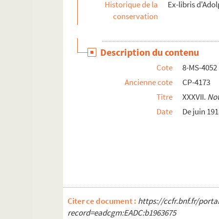
Historique de la
Ex-libris d'Adol
conservation
Description du contenu
Cote
8-MS-4052
Ancienne cote
CP-4173
Titre
XXXVII.
Not
Date
De juin 19
Citer ce document :
https://ccfr.bnf.fr/por
record=eadcgm:EADC:b1963675