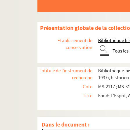
Présentation globale de la collecti
Etablissement de
Bibliothèque his
conservation
Tous les
Intitulé de l'instrument de
Bibliothèque his
recherche
1937), historien
Cote
MS-2117 ; MS-31
Titre
Fonds L'Esprit, 
8-MS-2117. Articles d'Adolphe L'Esprit parus 
Adolphe L'Esprit. Journal
Dans le document :
8-MS-4016. I.
Notes d'un-Rond-de-Cuir