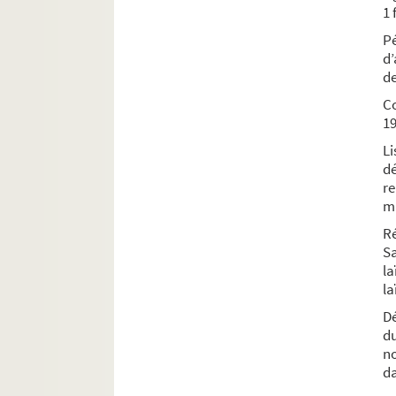
1 f
P
d’
de
Co
1
L
dé
re
m
Ré
Sa
la
l
Dé
d
n
da