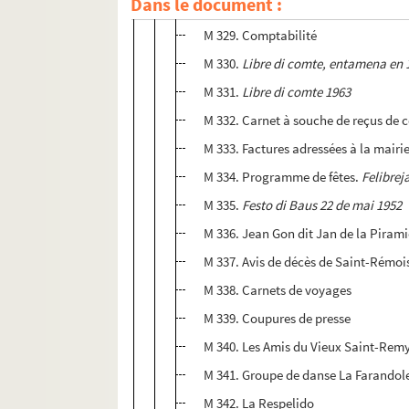
Dans le document :
M 328.
Cartabeù di libre
M 329. Comptabilité
M 330.
Libre di comte, entamena en 
M 331.
Libre di comte 1963
M 332. Carnet à souche de reçus de c
M 333. Factures adressées à la mairi
M 334. Programme de fêtes.
Felibrej
M 335.
Festo di Baus 22 de mai 1952
M 336. Jean Gon dit Jan de la Piram
M 337. Avis de décès de Saint-Rémoi
M 338. Carnets de voyages
M 339. Coupures de presse
M 340. Les Amis du Vieux Saint-Rem
M 341. Groupe de danse La Farandol
M 342. La Respelido