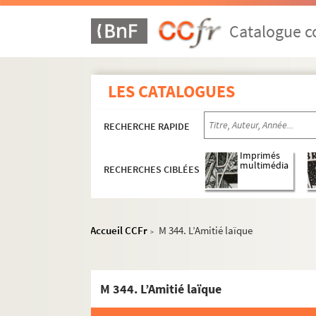
Catalogue co
LES CATALOGUES
RECHERCHE RAPIDE
Imprimés
multimédia
RECHERCHES CIBLÉES
Accueil CCFr
M 344. L’Amitié laïque
>
Papiers personnels
Vie de Marcel Bonnet
M 344. L’Amitié laïque
Activités associatives, militantes et culturel