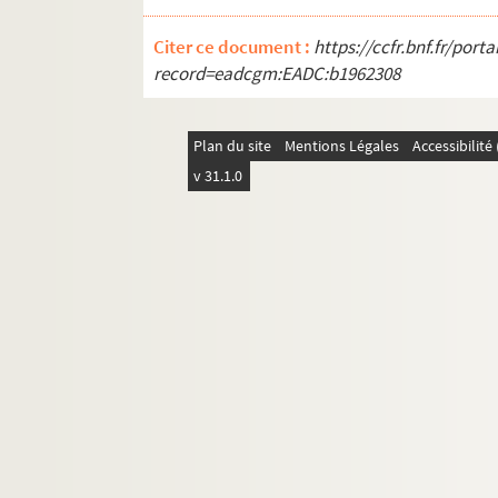
Citer ce document :
https://ccfr.bnf.fr/por
record=eadcgm:EADC:b1962308
Plan du site
Mentions Légales
Accessibilit
v 31.1.0