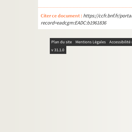
Citer ce document :
https://ccfr.bnf.fr/por
record=eadcgm:EADC:b1961836
Plan du site
Mentions Légales
Accessibilit
v 31.1.0