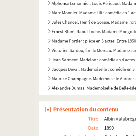
Alphonse Lemonnier, Louis Péricaud. Madame 
Marc Monnier. Madame Lili : comédie en 1 ac
Jules Chancel, Henri de Gorsse. Madame l'ord
Ernest Blum, Raoul Toché. Madame Mongodin 
Madame Portier : pièce en 3 actes. Entre 1850
Victorien Sardou, Émile Moreau. Madame san
Jean Sarment. Madelon : comédie en 4 actes.
Jacques Deval. Mademoiselle : comédie en 3 
Maurice Champagne. Mademoiselle Aurore : c
Alexandre Dumas. Mademoiselle de Belle-Isle 
Jules Sandeau. Mademoiselle de la Seiglière 
Georges Berr, Louis Verneuil. Mademoiselle F
Présentation du contenu
Paul Gavault, Robert Charvay. Mademoiselle 
Titre
Albin Valabrèg
Louis Verneuil. Mademoiselle ma mère : pièce
Date
1890
André de Lorde, André Heuzé. La madone des Sl