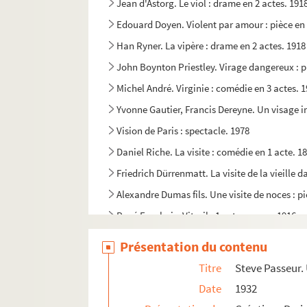
Jean d'Astorg. Le viol : drame en 2 actes. 191
Edouard Doyen. Violent par amour : pièce en 
Han Ryner. La vipère : drame en 2 actes. 1918
John Boynton Priestley. Virage dangereux : p
Michel André. Virginie : comédie en 3 actes. 
Yvonne Gautier, Francis Dereyne. Un visage in
Vision de Paris : spectacle. 1978
Daniel Riche. La visite : comédie en 1 acte. 1
Friedrich Dürrenmatt. La visite de la vieille 
Alexandre Dumas fils. Une visite de noces : pi
René Fauchois. Vitrail : 1 acte en vers. 1916
Eugène Labiche, Édouard Martin. Les vivacité
Présentation du contenu
Pierre Wolff. Vive l'armée! : comédie en 1 act
Titre
Steve Passeur. 
Louis Verneuil. Vive le roi !... : comédie en 3 
Date
1932
Yves Mirande, Jacques Richepin, Robert de Mac