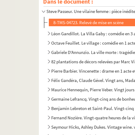
Dans le document :
Robert de Flers, Francis de Croisset. Les vign
Steve Passeur. Une vilaine femme : pièce inédite
8-TMS-04723. Relevé de mise en scène
Léon Gandillot. La Villa Gaby : comédie en 3 
Octave Feuillet. Le village : comédie en 1 act
Gabriele D'Annunzio. La ville morte : tragédie
82 plantations de décors relevées par Marc V
Pierre Barbier. Vincenette : drame en 1 acte e
Félix Gandéra, Claude Gével. Vingt ans, Mada
Maurice Hennequin, Pierre Veber. Vingt jours 
Germaine Lefrancq. Vingt-cinq ans de bonheu
Benjamin Lebreton et Saint-Paul. Vingt-cinq m
Fernand Nozière. Vingt-quatre heures de la v
Seymour Hicks, Ashley Dukes. Vintage wine. 