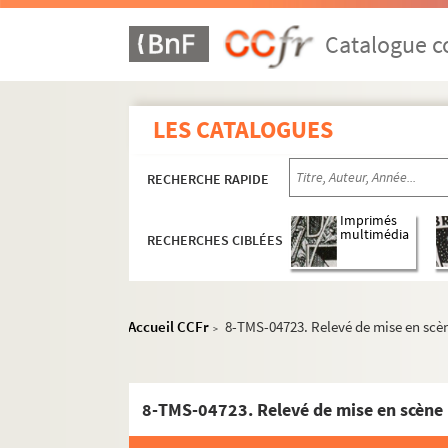
Emile Fabre. Les ventres dorés : pièce en 5 ac
Casimir Delavigne. Les vêpres siciliennes : tr
Catalogue co
Pierre Veber, G. Guinson. La vérité toute nue
Eugène Scribe. Le verre d'eau ou les effets et
LES CATALOGUES
Léon Gandillot. Vers l'amour : pièce en 5 acte
Charles Méré. Le vertige : pièce en 4 actes. 19
RECHERCHE RAPIDE
Michel Provins. Le vertige : comédie en 4 act
Paul Nivoix. La victoire de Paris : pièce en 4 
Imprimés
multimédia
RECHERCHES CIBLÉES
Jacques Brindejont-Offenbach. La victoire sur
Roger Vitrac. Victor ou les enfants au pouvoi
Laurence Housman. Victoria Regina : comédie
Accueil CCFr
8-TMS-04723. Relevé de mise en scè
>
Henry Bocage, Charles de Courcy. La vie à de
Théodore Barrière, Henry Murger. La vie de B
Léopold Marchand, André Adorjan. La vie de c
8-TMS-04723. Relevé de mise en scène
Marcel Achard. La vie est belle : comédie opti